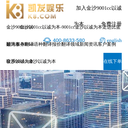
加入金沙9001cc以诚
为本
免费注册
金沙9001cc以
金沙9001cc以诚为本-9001cc金沙以诚为本
走进比蓝
400-8633-580
english
诚为本-9001cc
翻译服务
翻译语种
翻译报价
翻译领域
新闻资讯
客户案例
金沙以诚为本
联系9001cc金沙以诚为本
在线下单