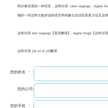
阿尔泰语系的一种语言，
达斡尔语（daur language
城的一些达斡尔族所说的语言和内蒙古自治区的莫力达瓦达斡
达斡尔语 daur language【英语翻译】, daghur husgh【达斡
达斡尔语 [dá wò ěr yǔ]翻译
您的姓名
:
您的公司:
您的手机
: