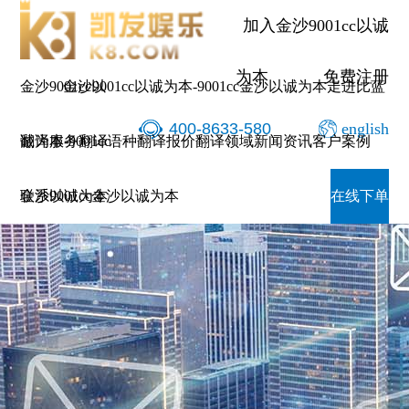
加入金沙9001cc以诚
为本
免费注册
金沙9001cc以
金沙9001cc以诚为本-9001cc金沙以诚为本
走进比蓝
400-8633-580
english
诚为本-9001cc
翻译服务
翻译语种
翻译报价
翻译领域
新闻资讯
客户案例
金沙以诚为本
联系9001cc金沙以诚为本
在线下单