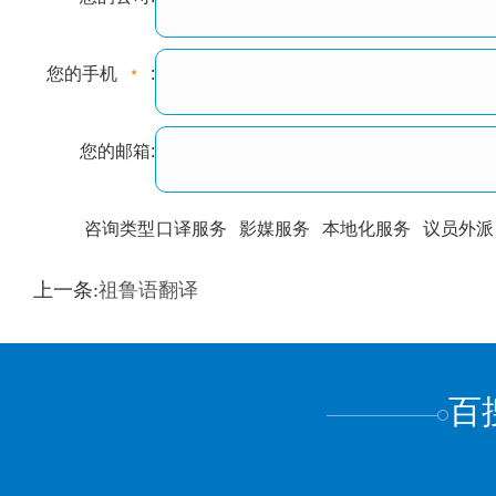
您的手机
:
您的邮箱:
咨询类型
口译服务
影媒服务
本地化服务
议员外派
训翻译
标准级
专业级
出版级
证件内容
上一条:
祖鲁语翻译
上都不是
百