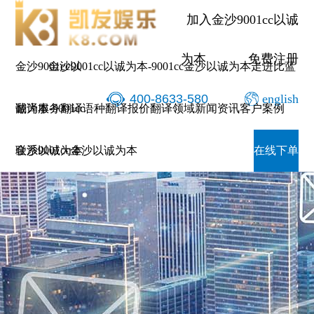
加入金沙9001cc以诚
为本
免费注册
金沙9001cc以
金沙9001cc以诚为本-9001cc金沙以诚为本
走进比蓝
400-8633-580
english
诚为本-9001cc
翻译服务
翻译语种
翻译报价
翻译领域
新闻资讯
客户案例
金沙以诚为本
联系9001cc金沙以诚为本
在线下单