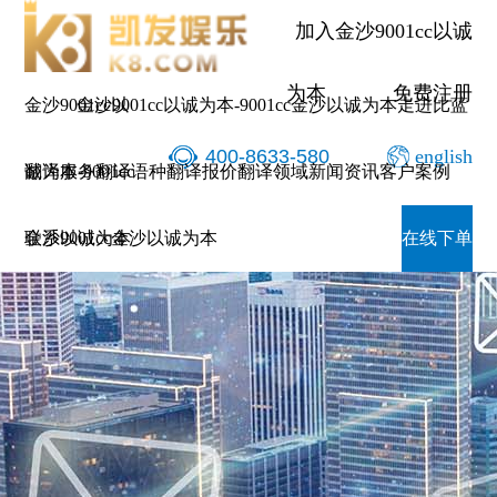
加入金沙9001cc以诚
为本
免费注册
金沙9001cc以
金沙9001cc以诚为本-9001cc金沙以诚为本
走进比蓝
400-8633-580
english
诚为本-9001cc
翻译服务
翻译语种
翻译报价
翻译领域
新闻资讯
客户案例
金沙以诚为本
联系9001cc金沙以诚为本
在线下单