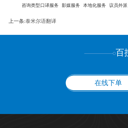
咨询类型
口译服务
影媒服务
本地化服务
议员外派
训翻译
标准级
专业级
出版级
证件内容
上一条:
泰米尔语翻译
上都不是
百
在线下单