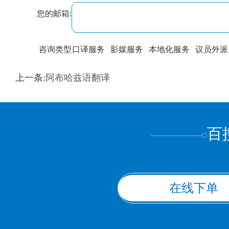
您的邮箱:
咨询类型
口译服务
影媒服务
本地化服务
议员外派
训翻译
标准级
专业级
出版级
证件内容
上一条:
阿布哈兹语翻译
上都不是
百
在线下单