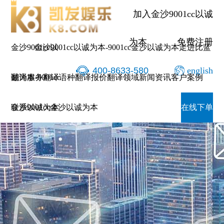
加入金沙9001cc以诚
为本
免费注册
金沙9001cc以
金沙9001cc以诚为本-9001cc金沙以诚为本
走进比蓝
400-8633-580
english
诚为本-9001cc
翻译服务
翻译语种
翻译报价
翻译领域
新闻资讯
客户案例
金沙以诚为本
联系9001cc金沙以诚为本
在线下单