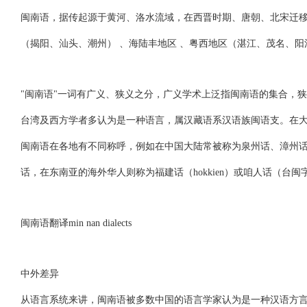
闽南语，据传起源于黄河、洛水流域，在西晋时期、唐朝、北宋迁
（揭阳、汕头、潮州） 、海陆丰地区 、粤西地区（湛江、茂名、阳
"闽南语"一词有广义、狭义之分，广义学术上泛指闽南语的集合，
台湾及西方学者多认为是一种语言，属汉藏语系汉语族闽语支。在
闽南语在各地有不同称呼，例如在中国大陆常被称为泉州话、漳州
话，在东南亚的海外华人则称为福建话（hokkien）或咱人话（台
闽南语翻译min nan dialects
中外差异
从语言系统来讲，闽南语被多数中国的语言学家认为是一种汉语方言