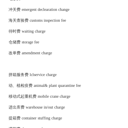
冲关费 emergent declearation change
海关查验费 customs inspection fee
待时费 waiting charge
仓储费 storage fee
改单费 amendment charge
拼箱服务费 lclservice charge
动、植检疫费 animal& plant quarantine fee
移动式起重机费 mobile crane charge
进出库费 warehouse in/out charge
提箱费 container stuffing charge