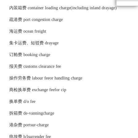
内装箱费 container loading charge(including inland drayage)
疏港费 port congestion charge
海运费 ocean freight
集卡运费、短驳费 drayage
订舱费 booking charge
报关费 customs clearance fee
操作劳务费 labour feeor handling charge
商检换单费 exchange feefor cip
换单费 d/o fee
拆箱费 de-vanningcharge
港杂费 portsur-charge
电放费 b/lsurrender fee