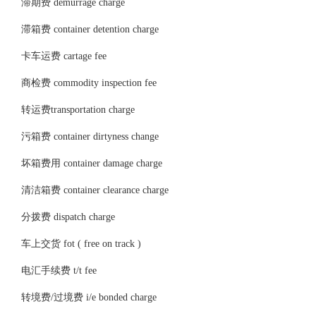
滞期费 demurrage charge
滞箱费 container detention charge
卡车运费 cartage fee
商检费 commodity inspection fee
转运费transportation charge
污箱费 container dirtyness change
坏箱费用 container damage charge
清洁箱费 container clearance charge
分拨费 dispatch charge
车上交货 fot ( free on track )
电汇手续费 t/t fee
转境费/过境费 i/e bonded charge