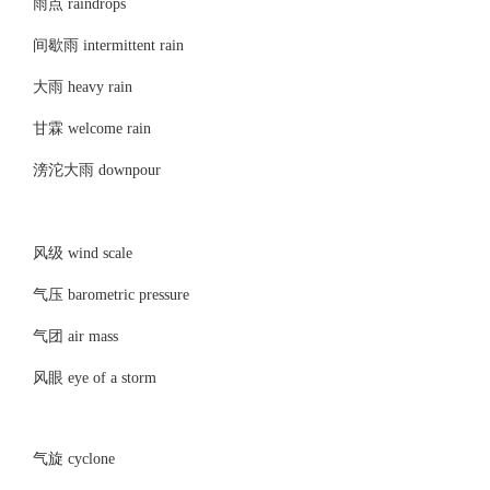
雨点 raindrops
间歇雨 intermittent rain
大雨 heavy rain
甘霖 welcome rain
滂沱大雨 downpour
风级 wind scale
气压 barometric pressure
气团 air mass
风眼 eye of a storm
气旋 cyclone