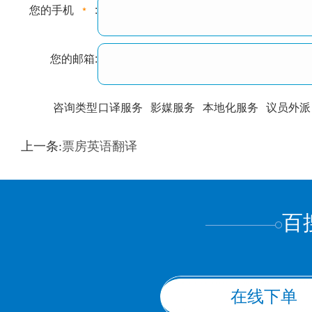
您的手机
:
您的邮箱:
咨询类型
口译服务
影媒服务
本地化服务
议员外派
训翻译
标准级
专业级
出版级
证件内容
上一条:
票房英语翻译
上都不是
百
在线下单