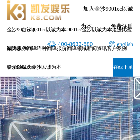
加入金沙9001cc以诚
为本
免费注册
金沙9001cc以
金沙9001cc以诚为本-9001cc金沙以诚为本
走进比蓝
400-8633-580
english
诚为本-9001cc
翻译服务
翻译语种
翻译报价
翻译领域
新闻资讯
客户案例
金沙以诚为本
联系9001cc金沙以诚为本
在线下单