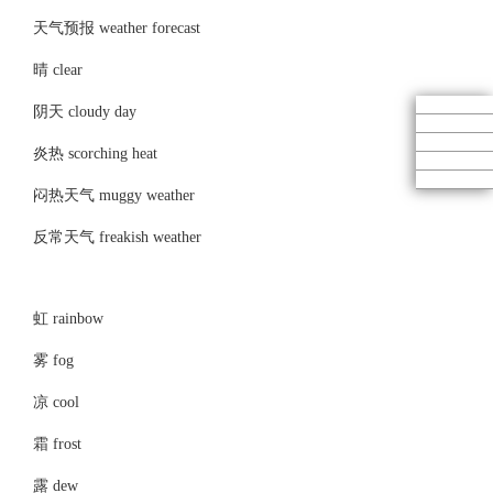
天气预报 weather forecast
晴 clear
阴天 cloudy day
炎热 scorching heat
闷热天气 muggy weather
反常天气 freakish weather
虹 rainbow
雾 fog
凉 cool
霜 frost
露 dew