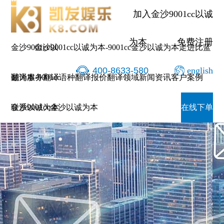
加入金沙9001cc以诚
为本
免费注册
金沙9001cc以
金沙9001cc以诚为本-9001cc金沙以诚为本
走进比蓝
400-8633-580
english
诚为本-9001cc
翻译服务
翻译语种
翻译报价
翻译领域
新闻资讯
客户案例
金沙以诚为本
联系9001cc金沙以诚为本
在线下单