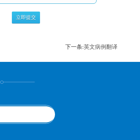
下一条:
英文病例翻译
！