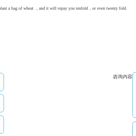
ant a bag of wheat ，and it will repay you tenfold，or even twenty fold.
咨询内容