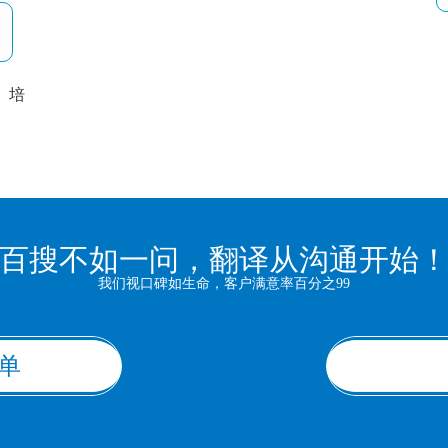
培
以
百搜不如一问，翻译从沟通开始
我们视口碑如生命，客户满意率百分之99
单