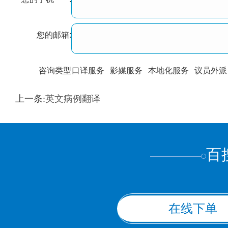
您的邮箱:
咨询类型
口译服务
影媒服务
本地化服务
议员外派
训翻译
标准级
专业级
出版级
证件内容
上一条:
英文病例翻译
上都不是
百
在线下单