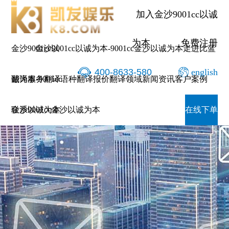
加入金沙9001cc以诚
为本
免费注册
金沙9001cc以
金沙9001cc以诚为本-9001cc金沙以诚为本
走进比蓝
400-8633-580
english
诚为本-9001cc
翻译服务
翻译语种
翻译报价
翻译领域
新闻资讯
客户案例
金沙以诚为本
联系9001cc金沙以诚为本
在线下单