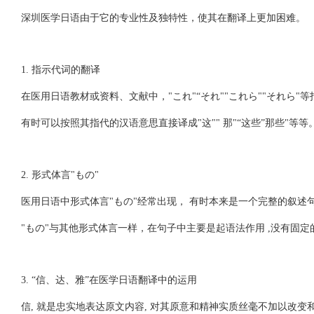
深圳医学日语由于它的专业性及独特性，使其在翻译上更加困难。
1. 指示代词的翻译
在医用日语教材或资料、文献中，"これ"“それ""これら""それら"
有时可以按照其指代的汉语意思直接译成"这"" 那"“这些”那些
2. 形式体言"もの"
医用日语中形式体言"もの"经常出现， 有时本来是一个完整的叙
"もの"与其他形式体言一样，在句子中主要是起语法作用 ,没有固
3. “信、达、雅”在医学日语翻译中的运用
信, 就是忠实地表达原文内容, 对其原意和精神实质丝毫不加以改变和