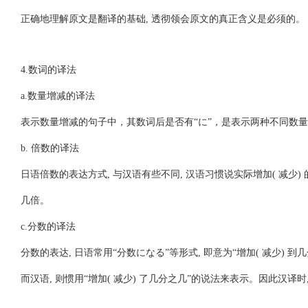
正确地
理解原文是翻译的基础, 透彻领会原文的真正含义是必须的。
4.数词的译法
a.数量增减的译法
表示数量增减的句子中，其数词后是否有“に”，是表示两种不同数
b. 倍数的译法
日语倍数的表达方式, 与汉语有些不同, 汉语习惯说实际增加( 减少) 的
几倍。
c.分数的译法
分数的表达, 日语常用“分数になる”等形式, 即意为“增加( 减少) 到
而汉语, 则惯用“增加( 减少) 了几分之几”的说法来表示。因此汉译