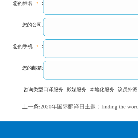
您的姓名
:
您的公司:
您的手机
:
您的邮箱:
咨询类型
口译服务
影媒服务
本地化服务
议员外派
训翻译
标准级
专业级
出版级
证件内容
上一条:
2020年国际翻译日主题：finding the words for
上都不是