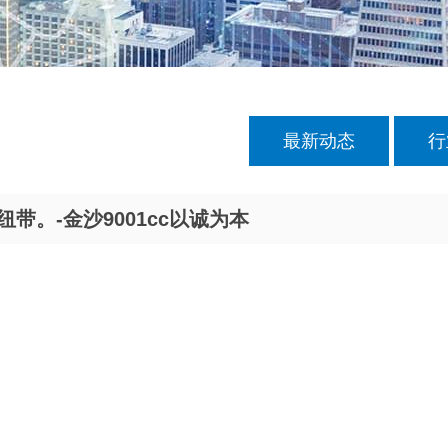
最新动态
行
带。-金沙9001cc以诚为本