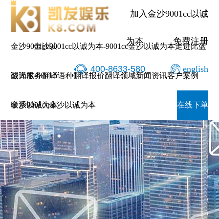
加入金沙9001cc以诚
为本
免费注册
金沙9001cc以
金沙9001cc以诚为本-9001cc金沙以诚为本
走进比蓝
400-8633-580
english
诚为本-9001cc
翻译服务
翻译语种
翻译报价
翻译领域
新闻资讯
客户案例
金沙以诚为本
联系9001cc金沙以诚为本
在线下单