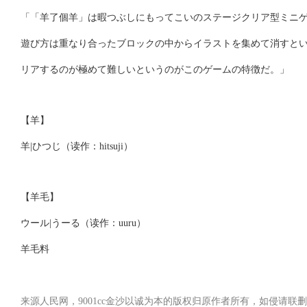
「「羊了個羊」は暇つぶしにもってこいのステージクリア型ミニゲー
遊び方は重なり合ったブロックの中からイラストを集めて消すとい
リアするのが極めて難しいというのがこのゲームの特徴だ。」
【羊】
羊|ひつじ（读作：hitsuji）
【羊毛】
ウール|うーる（读作：uuru）
羊毛料
来源人民网，9001cc金沙以诚为本的版权归原作者所有，如侵请联删