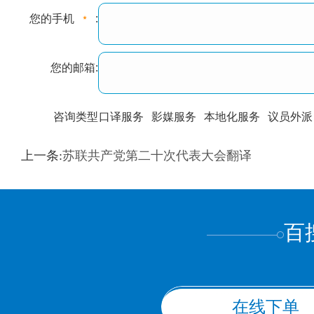
您的手机
:
您的邮箱:
咨询类型
口译服务
影媒服务
本地化服务
议员外派
训翻译
标准级
专业级
出版级
证件内容
上一条:
苏联共产党第二十次代表大会翻译
上都不是
百
在线下单