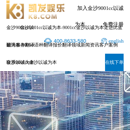
加入金沙9001cc以诚
为本
免费注册
金沙9001cc以
金沙9001cc以诚为本-9001cc金沙以诚为本
走进比蓝
400-8633-580
english
诚为本-9001cc
翻译服务
翻译语种
翻译报价
翻译领域
新闻资讯
客户案例
金沙以诚为本
联系9001cc金沙以诚为本
在线下单