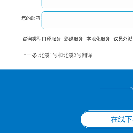
您的邮箱:
咨询类型
口译服务
影媒服务
本地化服务
议员外派
训翻译
标准级
专业级
出版级
证件内容
上一条:
北溪1号和北溪2号翻译
上都不是
在线下