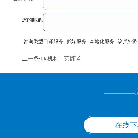
您的邮箱:
咨询类型
口译服务
影媒服务
本地化服务
议员外派
训翻译
标准级
专业级
出版级
证件内容
上一条:
fda机构中英翻译
上都不是
在线下