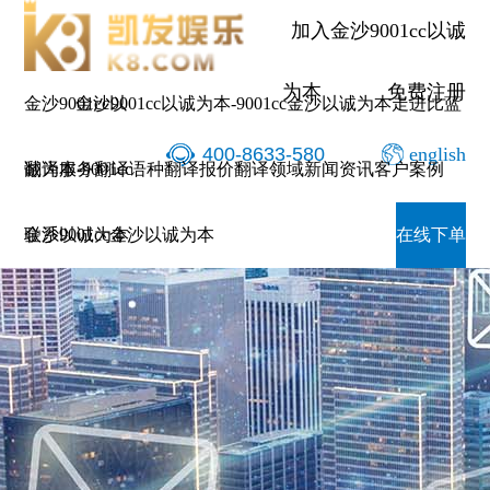
加入金沙9001cc以诚
为本
免费注册
金沙9001cc以
金沙9001cc以诚为本-9001cc金沙以诚为本
走进比蓝
400-8633-580
english
诚为本-9001cc
翻译服务
翻译语种
翻译报价
翻译领域
新闻资讯
客户案例
金沙以诚为本
联系9001cc金沙以诚为本
在线下单