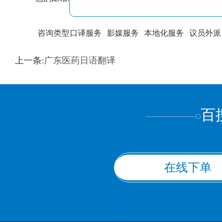
咨询类型
口译服务
影媒服务
本地化服务
议员外派
训翻译
标准级
专业级
出版级
证件内容
上一条:
广东医药日语翻译
上都不是
百
在线下单