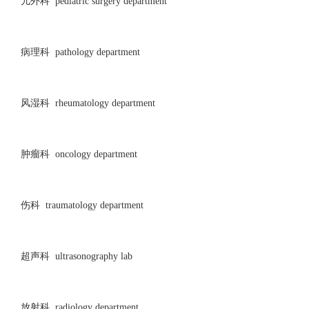
儿外科 pediatric surgery department
病理科 pathology department
风湿科 rheumatology department
肿瘤科 oncology department
伤科 traumatology department
超声科 ultrasonography lab
放射科 radiology department