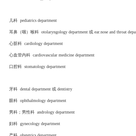
儿科 pediatrics department
耳鼻（咽）喉科 otolaryngology department 或 ear.nose and throat depa
心脏科 cardiology department
心血管内科 cardiovascular medicine department
口腔科 stomatology department
牙科 dental department 或 dentistry
眼科 ophthalmology department
男科；男性科 andrology department
妇科 gynecology department
产科 obstetrics department