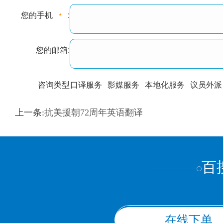
您的手机
:
您的邮箱:
咨询类型
口译服务
影媒服务
本地化服务
议员外派
训翻译
标准级
专业级
出版级
证件内容
上一条:
抗美援朝72周年英语翻译
上都不是
百
在线下单