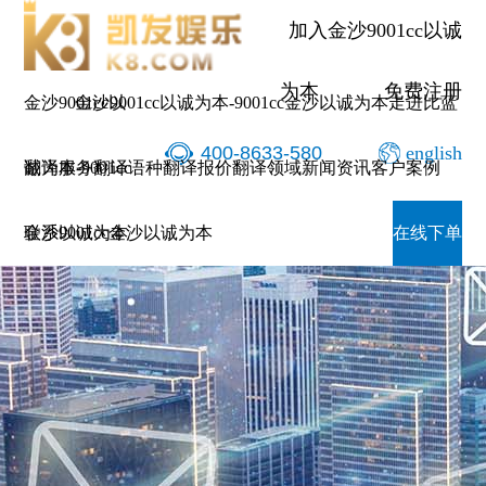
加入金沙9001cc以诚
为本
免费注册
金沙9001cc以
金沙9001cc以诚为本-9001cc金沙以诚为本
走进比蓝
400-8633-580
english
诚为本-9001cc
翻译服务
翻译语种
翻译报价
翻译领域
新闻资讯
客户案例
金沙以诚为本
联系9001cc金沙以诚为本
在线下单