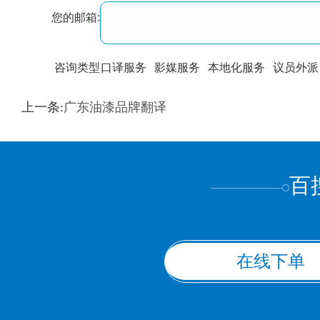
您的邮箱:
咨询类型
口译服务
影媒服务
本地化服务
议员外派
训翻译
标准级
专业级
出版级
证件内容
上一条:
广东油漆品牌翻译
上都不是
百
在线下单