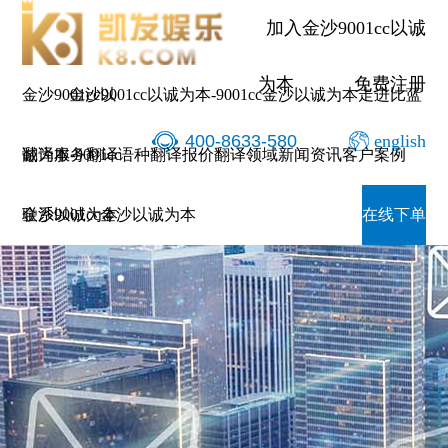
加入金沙9001cc以诚
为本
免费注册
金沙9001cc以
金沙9001cc以诚为本-9001cc金沙以诚为本
走进比蓝
400-8633-580
english
诚为本-9001cc
翻译服务
翻译语种
翻译报价
翻译领域
新闻资讯
客户案例
金沙以诚为本
联系9001cc金沙以诚为本
在线下单