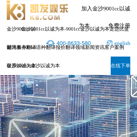
加入金沙9001cc以诚
为本
免费注册
金沙9001cc以
金沙9001cc以诚为本-9001cc金沙以诚为本
走进比蓝
400-8633-580
english
诚为本-9001cc
翻译服务
翻译语种
翻译报价
翻译领域
新闻资讯
客户案例
金沙以诚为本
联系9001cc金沙以诚为本
在线下单