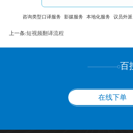
咨询类型
口译服务
影媒服务
本地化服务
议员外派
训翻译
标准级
专业级
出版级
证件内容
上一条:
短视频翻译流程
上都不是
百
在线下单