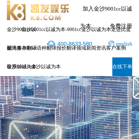
加入金沙9001cc以诚
为本
免费注册
金沙9001cc以
金沙9001cc以诚为本-9001cc金沙以诚为本
走进比蓝
400-8633-580
english
诚为本-9001cc
翻译服务
翻译语种
翻译报价
翻译领域
新闻资讯
客户案例
金沙以诚为本
联系9001cc金沙以诚为本
在线下单