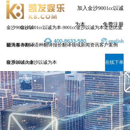
加入金沙9001cc以诚
为本
免费注册
金沙9001cc以
金沙9001cc以诚为本-9001cc金沙以诚为本
走进比蓝
400-8633-580
english
诚为本-9001cc
翻译服务
翻译语种
翻译报价
翻译领域
新闻资讯
客户案例
金沙以诚为本
联系9001cc金沙以诚为本
在线下单