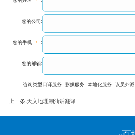
您的姓名
:
您的公司:
您的手机
:
您的邮箱:
咨询类型
口译服务
影媒服务
本地化服务
议员外派
训翻译
标准级
专业级
出版级
证件内容
上一条:
天文地理潮汕话翻译
上都不是
百