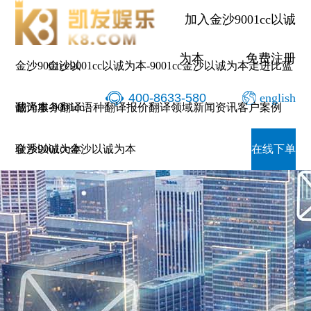
加入金沙9001cc以诚
为本
免费注册
金沙9001cc以
金沙9001cc以诚为本-9001cc金沙以诚为本
走进比蓝
400-8633-580
english
诚为本-9001cc
翻译服务
翻译语种
翻译报价
翻译领域
新闻资讯
客户案例
金沙以诚为本
联系9001cc金沙以诚为本
在线下单