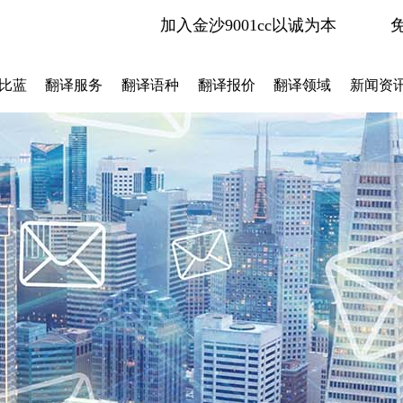
加入金沙9001cc以诚为本
比蓝
翻译服务
翻译语种
翻译报价
翻译领域
新闻资