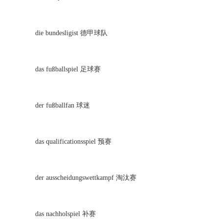
die bundesligist 德甲球队
das fußballspiel 足球赛
der fußballfan 球迷
das qualificationsspiel 预赛
der ausscheidungswettkampf 淘汰赛
das nachholspiel 补赛