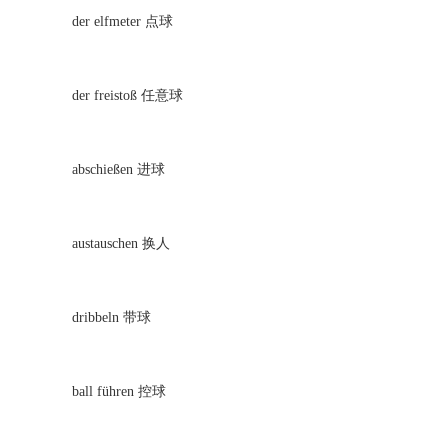
der elfmeter 点球
der freistoß 任意球
abschießen 进球
austauschen 换人
dribbeln 带球
ball führen 控球