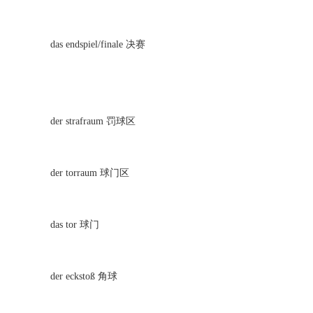
das endspiel/finale 决赛
der strafraum 罚球区
der torraum 球门区
das tor 球门
der eckstoß 角球