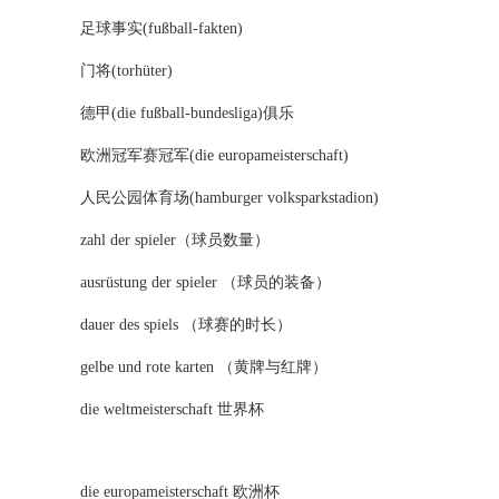
足球事实(fußball-fakten)
门将(torhüter)
德甲(die fußball-bundesliga)俱乐
欧洲冠军赛冠军(die europameisterschaft)
人民公园体育场(hamburger volksparkstadion)
zahl der spieler（球员数量）
ausrüstung der spieler （球员的装备）
dauer des spiels （球赛的时长）
gelbe und rote karten （黄牌与红牌）
die weltmeisterschaft 世界杯
die europameisterschaft 欧洲杯