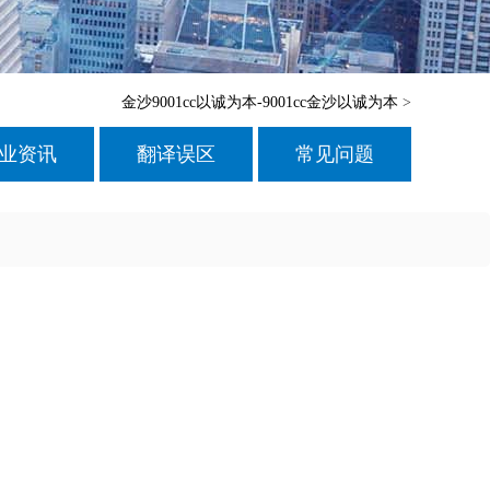
金沙9001cc以诚为本-9001cc金沙以诚为本
>
业资讯
翻译误区
常见问题