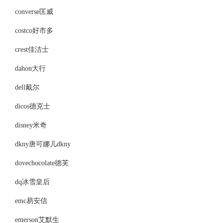
converse匡威
costco好市多
crest佳洁士
dahon大行
dell戴尔
dicos德克士
disney米奇
dkny唐可娜儿dkny
dovechocolate德芙
dq冰雪皇后
emc易安信
emerson艾默生