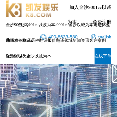
加入金沙9001cc以诚
为本
免费注册
金沙9001cc以
金沙9001cc以诚为本-9001cc金沙以诚为本
走进比蓝
400-8633-580
english
诚为本-9001cc
翻译服务
翻译语种
翻译报价
翻译领域
新闻资讯
客户案例
金沙以诚为本
联系9001cc金沙以诚为本
在线下单