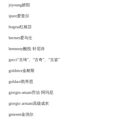
joyoung娇阳
ipure爱普尔
hogesa红格莎
hermes爱马仕
hennessy酩悦·轩尼诗
gucci“古琦”、“古奇”、“古姿”
goldnice金耐斯
goldace凯帝思
giorgio-amani乔治·阿玛尼
giorgio armani高级成衣
genreen金润尔