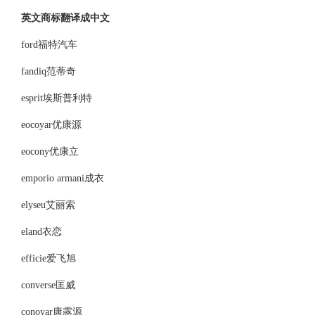
英文商标翻译成中文
ford福特汽车
fandiq范蒂奇
esprit埃斯普利特
eocoyar优康源
eocony优康立
emporio armani成衣
elyseu艾丽索
eland衣恋
efficie爱飞旭
converse匡威
conoyar康露源