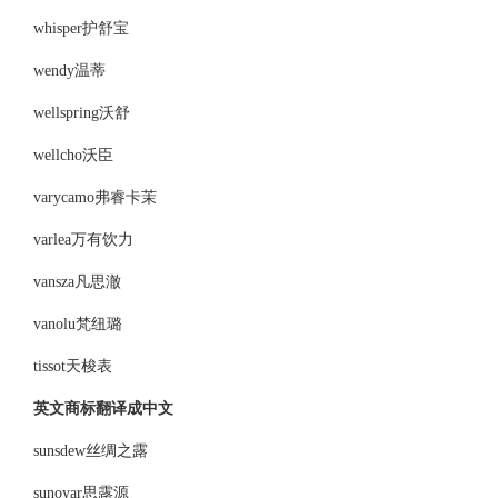
whisper护舒宝
wendy温蒂
wellspring沃舒
wellcho沃臣
varycamo弗睿卡茉
varlea万有饮力
vansza凡思澈
vanolu梵纽璐
tissot天梭表
英文商标翻译成中文
sunsdew丝绸之露
sunoyar思露源