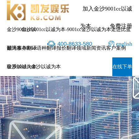
加入金沙9001cc以诚
为本
免费注册
金沙9001cc以
金沙9001cc以诚为本-9001cc金沙以诚为本
走进比蓝
400-8633-580
english
诚为本-9001cc
翻译服务
翻译语种
翻译报价
翻译领域
新闻资讯
客户案例
金沙以诚为本
联系9001cc金沙以诚为本
在线下单