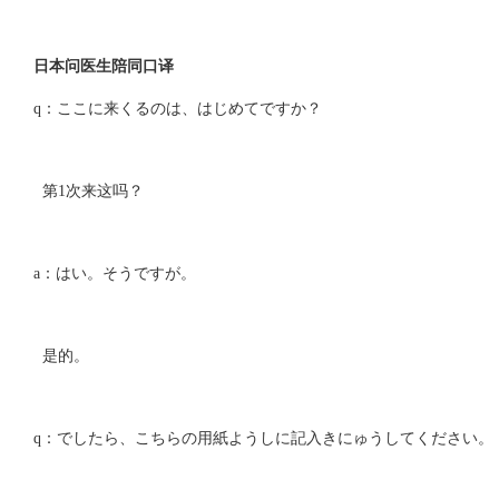
日本问医生陪同口译
q：ここに来くるのは、はじめてですか？
第1次来这吗？
a：はい。そうですが。
是的。
q：でしたら、こちらの用紙ようしに記入きにゅうしてください。