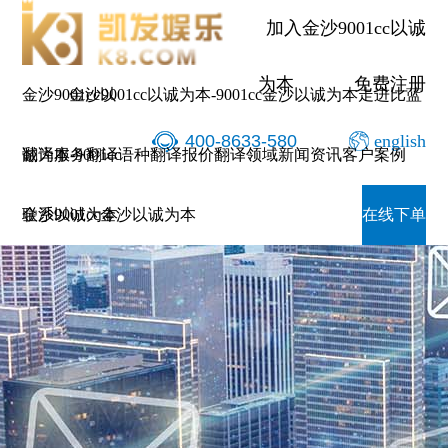
加入金沙9001cc以诚
为本
免费注册
金沙9001cc以
金沙9001cc以诚为本-9001cc金沙以诚为本
走进比蓝
400-8633-580
english
诚为本-9001cc
翻译服务
翻译语种
翻译报价
翻译领域
新闻资讯
客户案例
金沙以诚为本
联系9001cc金沙以诚为本
在线下单