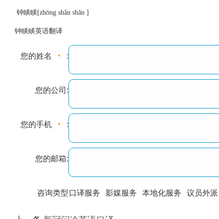
钟睒睒[zhōng shǎn shǎn ]
钟睒睒英语翻译
您的姓名
:
您的公司:
您的手机
:
您的邮箱:
咨询类型
口译服务
影媒服务
本地化服务
议员外派
训翻译
标准级
专业级
出版级
证件内容