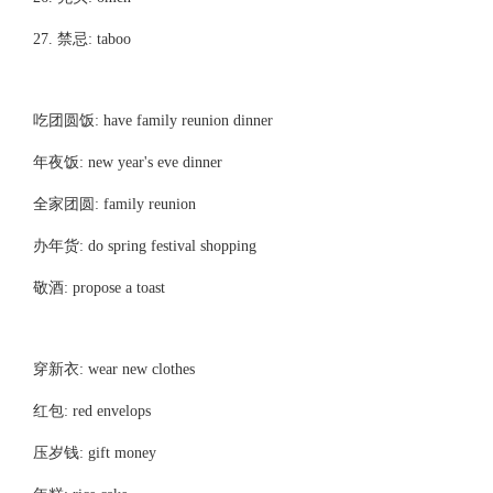
27. 禁忌: taboo
吃团圆饭: have family reunion dinner
年夜饭: new year's eve dinner
全家团圆: family reunion
办年货: do spring festival shopping
敬酒: propose a toast
穿新衣: wear new clothes
红包: red envelops
压岁钱: gift money