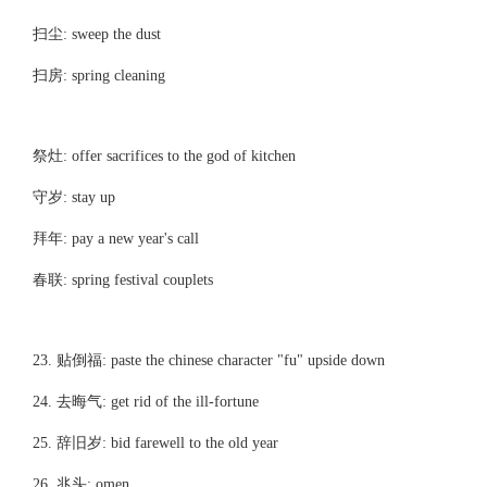
扫尘: sweep the dust
扫房: spring cleaning
祭灶: offer sacrifices to the god of kitchen
守岁: stay up
拜年: pay a new year's call
春联: spring festival couplets
23. 贴倒福: paste the chinese character "fu" upside down
24. 去晦气: get rid of the ill-fortune
25. 辞旧岁: bid farewell to the old year
26. 兆头: omen