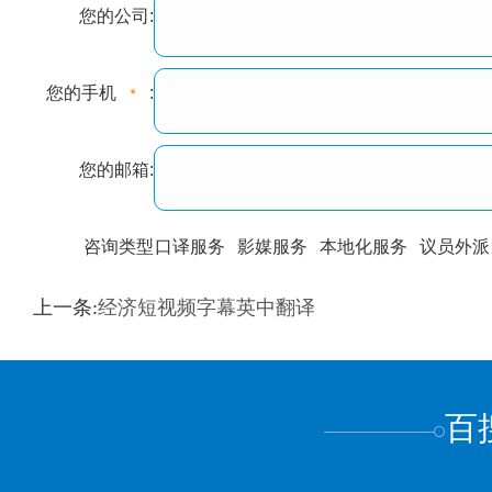
您的公司:
您的手机
:
您的邮箱:
咨询类型
口译服务
影媒服务
本地化服务
议员外派
训翻译
标准级
专业级
出版级
证件内容
上一条:
经济短视频字幕英中翻译
上都不是
百