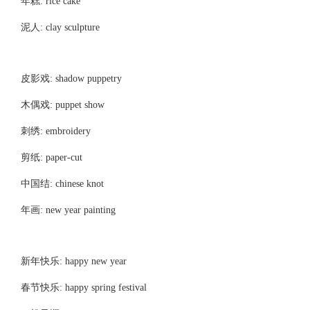
年糕: rice cake
泥人: clay sculpture
皮影戏: shadow puppetry
木偶戏: puppet show
刺绣: embroidery
剪纸: paper-cut
中国结: chinese knot
年画: new year painting
新年快乐: happy new year
春节快乐: happy spring festival