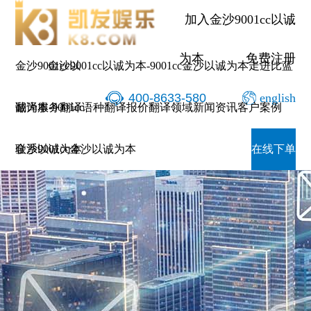
加入金沙9001cc以诚
为本
免费注册
金沙9001cc以
金沙9001cc以诚为本-9001cc金沙以诚为本
走进比蓝
400-8633-580
english
诚为本-9001cc
翻译服务
翻译语种
翻译报价
翻译领域
新闻资讯
客户案例
金沙以诚为本
联系9001cc金沙以诚为本
在线下单