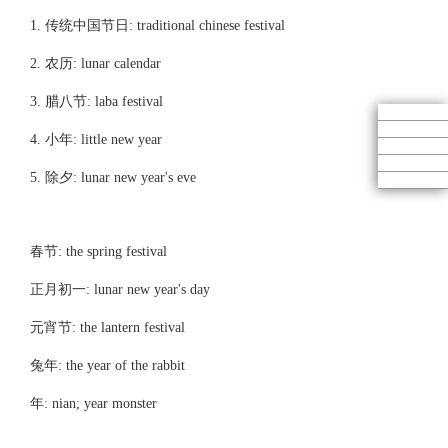
1. 传统中国节日: traditional chinese festival
2. 农历: lunar calendar
3. 腊八节: laba festival
4. 小年: little new year
5. 除夕: lunar new year's eve
春节: the spring festival
正月初一: lunar new year's day
元宵节: the lantern festival
兔年: the year of the rabbit
年: nian; year monster