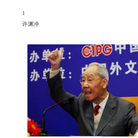
1
许渊冲