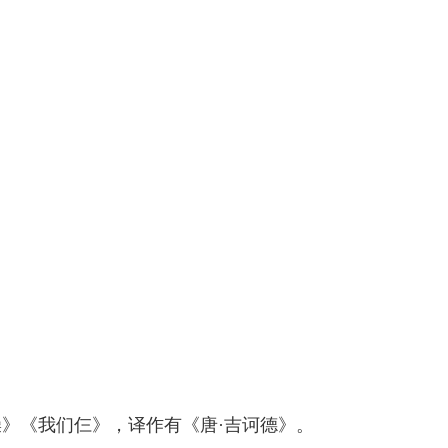
》《我们仨》，译作有《唐·吉诃德》。