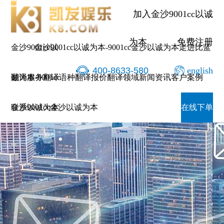
加入金沙9001cc以诚
为本
免费注册
金沙9001cc以
金沙9001cc以诚为本-9001cc金沙以诚为本
走进比蓝
400-8633-580
english
诚为本-9001cc
翻译服务
翻译语种
翻译报价
翻译领域
新闻资讯
客户案例
金沙以诚为本
联系9001cc金沙以诚为本
在线下单