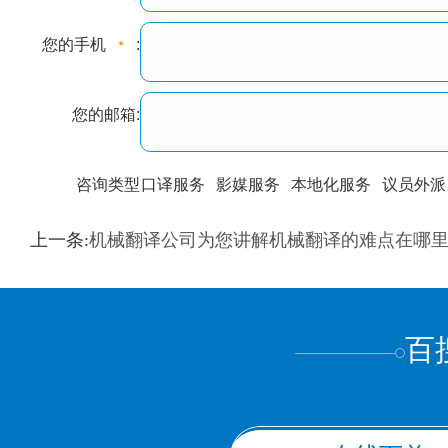
您的手机
:
您的邮箱:
咨询类型
口译服务
影媒服务
本地化服务
议员外派
训翻译
标准级
专业级
出版级
证件内容
上一条:
机械翻译公司为您讲解机械翻译的难点在哪里
上都不是
百