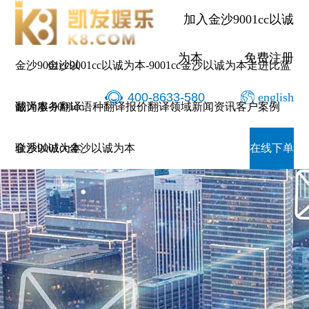
加入金沙9001cc以诚
为本
免费注册
金沙9001cc以
金沙9001cc以诚为本-9001cc金沙以诚为本
走进比蓝
400-8633-580
english
诚为本-9001cc
翻译服务
翻译语种
翻译报价
翻译领域
新闻资讯
客户案例
金沙以诚为本
联系9001cc金沙以诚为本
在线下单