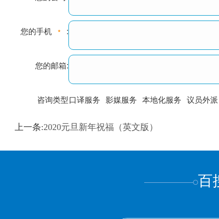
您的手机
:
您的邮箱:
咨询类型
口译服务
影媒服务
本地化服务
议员外派
训翻译
标准级
专业级
出版级
证件内容
上一条:
2020元旦新年祝福（英文版）
上都不是
百