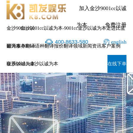
加入金沙9001cc以诚
为本
免费注册
金沙9001cc以
金沙9001cc以诚为本-9001cc金沙以诚为本
走进比蓝
400-8633-580
english
诚为本-9001cc
翻译服务
翻译语种
翻译报价
翻译领域
新闻资讯
客户案例
金沙以诚为本
联系9001cc金沙以诚为本
在线下单