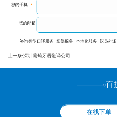
您的手机
:
您的邮箱:
咨询类型
口译服务
影媒服务
本地化服务
议员外派
训翻译
标准级
专业级
出版级
证件内容
上一条:
深圳葡萄牙语翻译公司
上都不是
百
在线下单