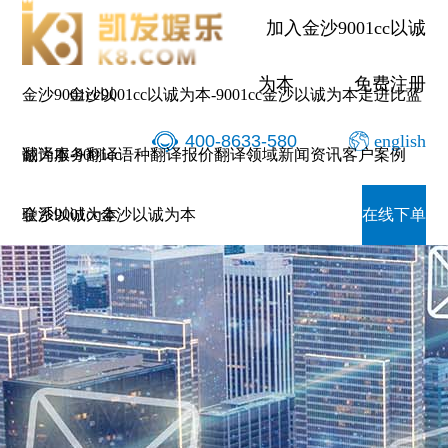
加入金沙9001cc以诚
为本
免费注册
金沙9001cc以
金沙9001cc以诚为本-9001cc金沙以诚为本
走进比蓝
400-8633-580
english
诚为本-9001cc
翻译服务
翻译语种
翻译报价
翻译领域
新闻资讯
客户案例
金沙以诚为本
联系9001cc金沙以诚为本
在线下单