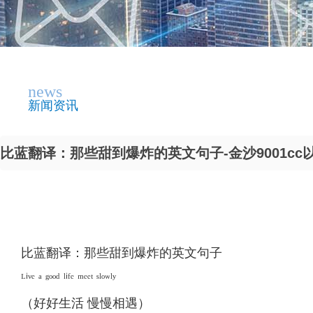
news
新闻资讯
比蓝翻译：那些甜到爆炸的英文句子-金沙9001cc
比蓝翻译：那些甜到爆炸的英文句子
ᴸⁱᵛᵉ ᵃ ᵍᵒᵒᵈ ˡⁱᶠᵉ ᵐᵉᵉᵗ ˢˡᵒʷˡʸ
（好好生活 慢慢相遇）