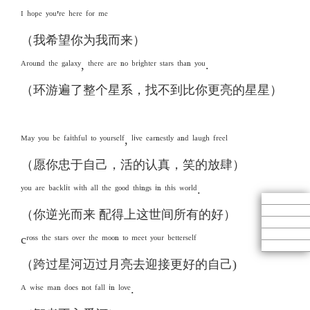
ᴵ ʰᵒᵖᵉ ʸᵒᵘ'ʳᵉ ʰᵉʳᵉ ᶠᵒʳ ᵐᵉ
（我希望你为我而来）
ᴬʳᵒᵘⁿᵈ ᵗʰᵉ ᵍᵃˡᵃˣʸ, ᵗʰᵉʳᵉ ᵃʳᵉ ⁿᵒ ᵇʳⁱᵍʰᵗᵉʳ ˢᵗᵃʳˢ ᵗʰᵃⁿ ʸᵒᵘ.
（环游遍了整个星系，找不到比你更亮的星星）
ᴹᵃʸ ʸᵒᵘ ᵇᵉ ᶠᵃⁱᵗʰᶠᵘˡ ᵗᵒ ʸᵒᵘʳˢᵉˡᶠ, ˡⁱᵛᵉ ᵉᵃʳⁿᵉˢᵗˡʸ ᵃⁿᵈ ˡᵃᵘᵍʰ ᶠʳᵉᵉˡ
（愿你忠于自己，活的认真，笑的放肆）
ʸᵒᵘ ᵃʳᵉ ᵇᵃᶜᵏˡⁱᵗ ʷⁱᵗʰ ᵃˡˡ ᵗʰᵉ ᵍᵒᵒᵈ ᵗʰⁱⁿᵍˢ ⁱⁿ ᵗʰⁱˢ ʷᵒʳˡᵈ.
（你逆光而来 配得上这世间所有的好）
cʳᵒˢˢ ᵗʰᵉ ˢᵗᵃʳˢ ᵒᵛᵉʳ ᵗʰᵉ ᵐᵒᵒⁿ ᵗᵒ ᵐᵉᵉᵗ ʸᵒᵘʳ ᵇᵉᵗᵗᵉʳˢᵉˡᶠ
（跨过星河迈过月亮去迎接更好的自己)
ᴬ ʷⁱˢᵉ ᵐᵃⁿ ᵈᵒᵉˢ ⁿᵒᵗ ᶠᵃˡˡ ⁱⁿ ˡᵒᵛᵉ.