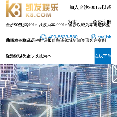
加入金沙9001cc以诚
为本
免费注册
金沙9001cc以
金沙9001cc以诚为本-9001cc金沙以诚为本
走进比蓝
400-8633-580
english
诚为本-9001cc
翻译服务
翻译语种
翻译报价
翻译领域
新闻资讯
客户案例
金沙以诚为本
联系9001cc金沙以诚为本
在线下单