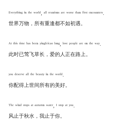
ᴱᵛᵉʳʸᵗʰⁱⁿᵍ ⁱⁿ ᵗʰᵉ ʷᵒʳˡᵈ, ᵃˡˡ ʳᵉᵘⁿⁱᵒⁿˢ ᵃʳᵉ ʷᵒʳˢᵉ ᵗʰᵃⁿ ᶠⁱʳˢᵗ ᵉⁿᶜᵒᵘⁿᵗᵉʳˢ.
世界万物，所有重逢都不如初遇。
ᴬᵗ ᵗʰⁱˢ ᵗⁱᵐᵉ ʰᵃˢ ᵇᵉᵉⁿ ʸⁱⁿᵍᶠᵉⁱᶜᵃᵒ ˡᵒⁿᵍ, ˡᵒᵛᵉ ᵖᵉᵒᵖˡᵉ ᵃʳᵉ ᵒⁿ ᵗʰᵉ ʷᵃʸ.
此时已莺飞草长，爱的人正在路上。
ʸᵒᵘ ᵈᵉˢᵉʳᵛᵉ ᵃˡˡ ᵗʰᵉ ᵇᵉᵃᵘᵗʸ ⁱⁿ ᵗʰᵉ ʷᵒʳˡᵈ.
你配得上世间所有的美好。
ᵀʰᵉ ʷⁱⁿᵈ ˢᵗᵒᵖˢ ᵃᵗ ᵃᵘᵗᵘᵐⁿ ʷᵃᵗᵉʳ, ᴵ ˢᵗᵒᵖ ᵃᵗ ʸᵒᵘ.
风止于秋水，我止于你。