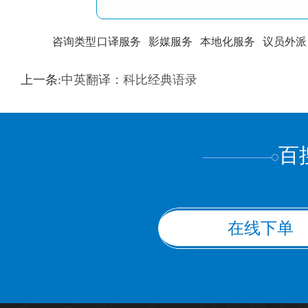
咨询类型
口译服务
影媒服务
本地化服务
议员外派
训翻译
标准级
专业级
出版级
证件内容
上一条:
中英翻译：科比经典语录
上都不是
百
在线下单