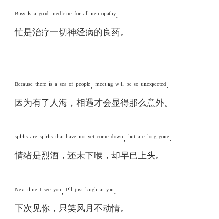
ᴮᵘˢʸ ⁱˢ ᵃ ᵍᵒᵒᵈ ᵐᵉᵈⁱᶜⁱⁿᵉ ᶠᵒʳ ᵃˡˡ ⁿᵉᵘʳᵒᵖᵃᵗʰʸ.
忙是治疗一切神经病的良药。
ᴮᵉᶜᵃᵘˢᵉ ᵗʰᵉʳᵉ ⁱˢ ᵃ ˢᵉᵃ ᵒᶠ ᵖᵉᵒᵖˡᵉ, ᵐᵉᵉᵗⁱⁿᵍ ʷⁱˡˡ ᵇᵉ ˢᵒ ᵘⁿᵉˣᵖᵉᶜᵗᵉᵈ.
因为有了人海，相遇才会显得那么意外。
ˢᵖⁱʳⁱᵗˢ ᵃʳᵉ ˢᵖⁱʳⁱᵗˢ ᵗʰᵃᵗ ʰᵃᵛᵉ ⁿᵒᵗ ʸᵉᵗ ᶜᵒᵐᵉ ᵈᵒʷⁿ, ᵇᵘᵗ ᵃʳᵉ ˡᵒⁿᵍ ᵍᵒⁿᵉ.
情绪是烈酒，还未下喉，却早已上头。
ᴺᵉˣᵗ ᵗⁱᵐᵉ ᴵ ˢᵉᵉ ʸᵒᵘ, ᴵ'ˡˡ ʲᵘˢᵗ ˡᵃᵘᵍʰ ᵃᵗ ʸᵒᵘ.
下次见你，只笑风月不动情。