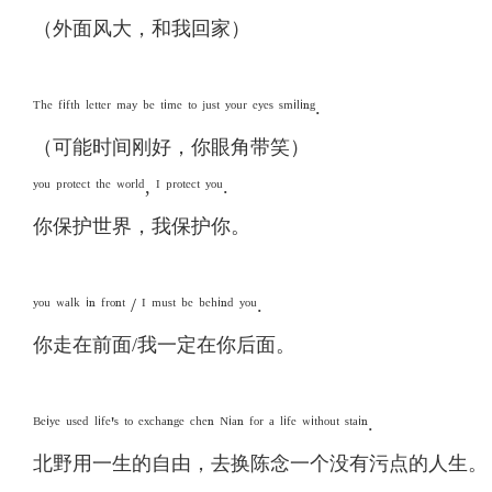
（外面风大，和我回家）
ᵀʰᵉ ᶠⁱᶠᵗʰ ˡᵉᵗᵗᵉʳ ᵐᵃʸ ᵇᵉ ᵗⁱᵐᵉ ᵗᵒ ʲᵘˢᵗ ʸᵒᵘʳ ᵉʸᵉˢ ˢᵐⁱˡⁱⁿᵍ.
（可能时间刚好，你眼角带笑）
ʸᵒᵘ ᵖʳᵒᵗᵉᶜᵗ ᵗʰᵉ ʷᵒʳˡᵈ, ᴵ ᵖʳᵒᵗᵉᶜᵗ ʸᵒᵘ.
你保护世界，我保护你。
ʸᵒᵘ ʷᵃˡᵏ ⁱⁿ ᶠʳᵒⁿᵗ / ᴵ ᵐᵘˢᵗ ᵇᵉ ᵇᵉʰⁱⁿᵈ ʸᵒᵘ.
你走在前面/我一定在你后面。
ᴮᵉⁱʸᵉ ᵘˢᵉᵈ ˡⁱᶠᵉ'ˢ ᵗᵒ ᵉˣᶜʰᵃⁿᵍᵉ ᶜʰᵉⁿ ᴺⁱᵃⁿ ᶠᵒʳ ᵃ ˡⁱᶠᵉ ʷⁱᵗʰᵒᵘᵗ ˢᵗᵃⁱⁿ.
北野用一生的自由，去换陈念一个没有污点的人生。