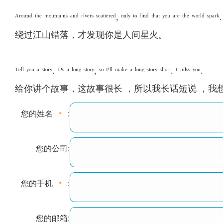
ᴬʳᵒᵘⁿᵈ ᵗʰᵉ ᵐᵒᵘⁿᵗᵃⁱⁿˢ ᵃⁿᵈ ʳⁱᵛᵉʳˢ ˢᶜᵃᵗᵗᵉʳᵉᵈ, ᵒⁿˡʸ ᵗᵒ ᶠⁱⁿᵈ ᵗʰᵃᵗ ʸᵒᵘ ᵃʳᵉ ᵗʰᵉ ʷᵒʳˡᵈ ˢᵖᵃʳᵏ.
绕过江山错落，才发现你是人间星火。
ᵀᵉˡˡ ʸᵒᵘ ᵃ ˢᵗᵒʳʸ. ᴵᵗ'ˢ ᵃ ˡᵒⁿᵍ ˢᵗᵒʳʸ, ˢᵒ ᴵ'ˡˡ ᵐᵃᵏᵉ ᵃ ˡᵒⁿᵍ ˢᵗᵒʳʸ ˢʰᵒʳᵗ. ᴵ ᵐⁱˢˢ ʸᵒᵘ.
给你讲个故事，这故事很长 ，所以我长话短说 ，我
您的姓名
:
您的公司:
您的手机
:
您的邮箱: