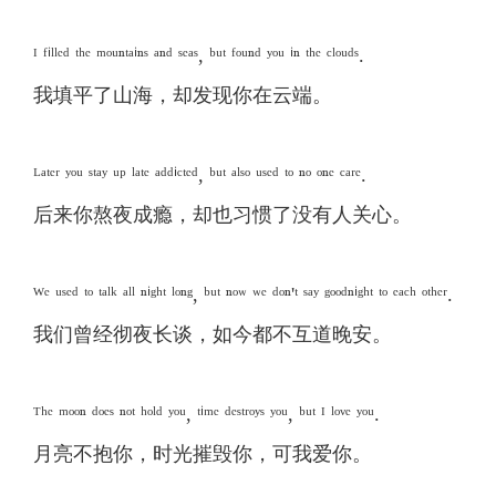
ᴵ ᶠⁱˡˡᵉᵈ ᵗʰᵉ ᵐᵒᵘⁿᵗᵃⁱⁿˢ ᵃⁿᵈ ˢᵉᵃˢ, ᵇᵘᵗ ᶠᵒᵘⁿᵈ ʸᵒᵘ ⁱⁿ ᵗʰᵉ ᶜˡᵒᵘᵈˢ.
我填平了山海，却发现你在云端。
ᴸᵃᵗᵉʳ ʸᵒᵘ ˢᵗᵃʸ ᵘᵖ ˡᵃᵗᵉ ᵃᵈᵈⁱᶜᵗᵉᵈ, ᵇᵘᵗ ᵃˡˢᵒ ᵘˢᵉᵈ ᵗᵒ ⁿᵒ ᵒⁿᵉ ᶜᵃʳᵉ.
后来你熬夜成瘾，却也习惯了没有人关心。
ᵂᵉ ᵘˢᵉᵈ ᵗᵒ ᵗᵃˡᵏ ᵃˡˡ ⁿⁱᵍʰᵗ ˡᵒⁿᵍ, ᵇᵘᵗ ⁿᵒʷ ʷᵉ ᵈᵒⁿ'ᵗ ˢᵃʸ ᵍᵒᵒᵈⁿⁱᵍʰᵗ ᵗᵒ ᵉᵃᶜʰ ᵒᵗʰᵉʳ.
我们曾经彻夜长谈，如今都不互道晚安。
ᵀʰᵉ ᵐᵒᵒⁿ ᵈᵒᵉˢ ⁿᵒᵗ ʰᵒˡᵈ ʸᵒᵘ, ᵗⁱᵐᵉ ᵈᵉˢᵗʳᵒʸˢ ʸᵒᵘ, ᵇᵘᵗ ᴵ ˡᵒᵛᵉ ʸᵒᵘ.
月亮不抱你，时光摧毁你，可我爱你。