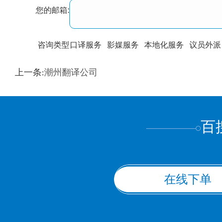
您的邮箱:
咨询类型
口译服务
影媒服务
本地化服务
议员外派
训翻译
标准级
专业级
出版级
证件内容
上一条:
潮州翻译公司
上都不是
百
在线下单