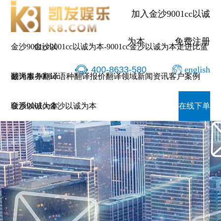
加入金沙9001cc以诚
为本
免费注册
金沙9001cc以
金沙9001cc以诚为本-9001cc金沙以诚为本
走进比蓝
400-8633-580
english
诚为本-9001cc
翻译服务
翻译语种
翻译报价
翻译领域
新闻资讯
客户案例
金沙以诚为本
联系9001cc金沙以诚为本
在线下单