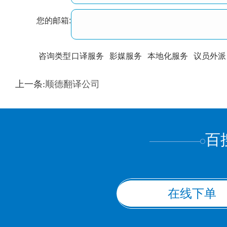
您的邮箱:
咨询类型
口译服务
影媒服务
本地化服务
议员外派
训翻译
标准级
专业级
出版级
证件内容
上一条:
顺德翻译公司
上都不是
百
在线下单