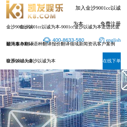
加入金沙9001cc以诚
为本
免费注册
金沙9001cc以
金沙9001cc以诚为本-9001cc金沙以诚为本
走进比蓝
400-8633-580
english
诚为本-9001cc
翻译服务
翻译语种
翻译报价
翻译领域
新闻资讯
客户案例
金沙以诚为本
联系9001cc金沙以诚为本
在线下单