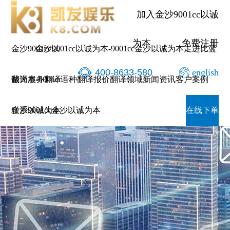
加入金沙9001cc以诚
为本
免费注册
金沙9001cc以
金沙9001cc以诚为本-9001cc金沙以诚为本
走进比蓝
400-8633-580
english
诚为本-9001cc
翻译服务
翻译语种
翻译报价
翻译领域
新闻资讯
客户案例
金沙以诚为本
联系9001cc金沙以诚为本
在线下单