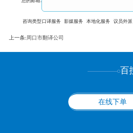
您的邮箱:
咨询类型
口译服务
影媒服务
本地化服务
议员外派
训翻译
标准级
专业级
出版级
证件内容
上一条:
周口市翻译公司
上都不是
百
在线下单