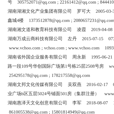
号
305752071@qq.com
;
22161412@qq.com
;
84441
湖南湖湘文化产业集团有限公司 罗可大 2005-03-31 07
鑫城4楼
1373512878@qq.com
;
2080657231@qq.co
湖南湘文道和教育科技有限公司 凌霞 2019-04
湖南万成云商科技有限公司 左丹 2015-07-15 0731
www.vchoo.com ; vchoo.com ; www.vchoo.com
109
湖南省外国企业服务有限公司 周永新 1995-06-21 1587
路一段109号华创国际广场第1号栋25层2508号房 www.hunanfes
254295178@qq.com
;
178217558@qq.com
湖南文邦文化传媒有限公司 吴双燕 2016-02-17 0731-8
业广场b区五层5024号铺面501房（集群注册） www.hnwbw
湖南惠泽天文化创意有限公司 李军 2018-08-07
861005538@qq.com
;
15801814949@qq.com