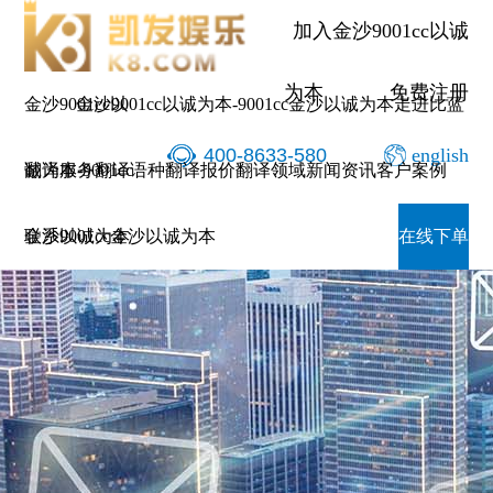
加入金沙9001cc以诚
为本
免费注册
金沙9001cc以
金沙9001cc以诚为本-9001cc金沙以诚为本
走进比蓝
400-8633-580
english
诚为本-9001cc
翻译服务
翻译语种
翻译报价
翻译领域
新闻资讯
客户案例
金沙以诚为本
联系9001cc金沙以诚为本
在线下单