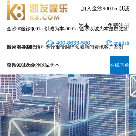
加入金沙9001cc以诚
为本
免费注册
金沙9001cc以
金沙9001cc以诚为本-9001cc金沙以诚为本
走进比蓝
400-8633-580
english
诚为本-9001cc
翻译服务
翻译语种
翻译报价
翻译领域
新闻资讯
客户案例
金沙以诚为本
联系9001cc金沙以诚为本
在线下单