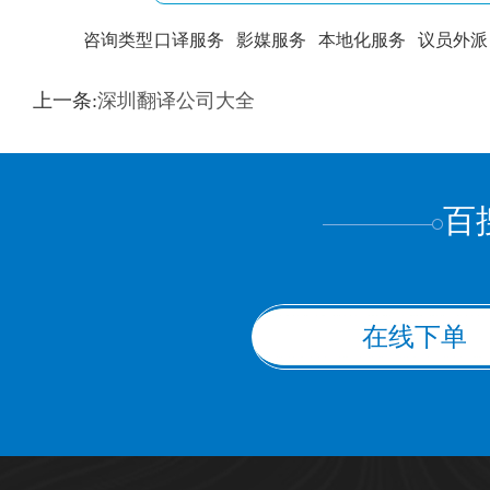
咨询类型
口译服务
影媒服务
本地化服务
议员外派
训翻译
标准级
专业级
出版级
证件内容
上一条:
深圳翻译公司大全
上都不是
百
在线下单