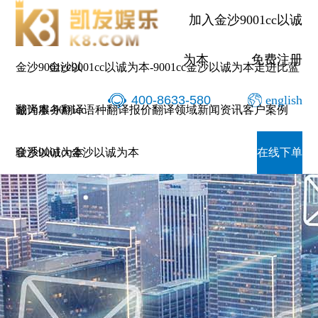
加入金沙9001cc以诚
为本
免费注册
金沙9001cc以
金沙9001cc以诚为本-9001cc金沙以诚为本
走进比蓝
400-8633-580
english
诚为本-9001cc
翻译服务
翻译语种
翻译报价
翻译领域
新闻资讯
客户案例
金沙以诚为本
联系9001cc金沙以诚为本
在线下单