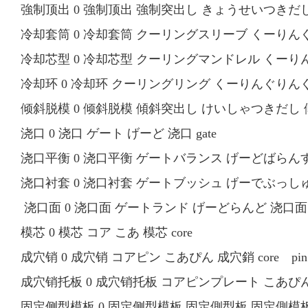
強制顶出 0 強制顶出 強制突出し きょうせいつきだし 強制頂
冷却套筒 0 冷却套筒 クーリングスリーブ くーりんぐすりー
冷却芯型 0 冷却芯型 クーリングマンドレル くーりんぐまん
冷却环 0 冷却环 クーリングリング くーりんぐりんぐ 冷却环
倾斜脱模 0 倾斜脱模 傾斜突出し けいしゃつきだし 傾斜脱模 
浇口 0 浇口 ゲート げーど 浇口 gate
浇口平衡 0 浇口平衡 ゲートバランス げーどばらんす 浇口
浇口衬套 0 浇口衬套 ゲートブッシュ げーでぶっしゅ 浇
浇口面 0 浇口面 ゲートランド げーどらんど 浇口面 ga
模芯 0 模芯 コア こあ 模芯 core
成穴销 0 成穴销 コアピン こあぴん 成穴銷 core pin
成穴销托板 0 成穴销托板 コアピンプレート こあぴんぷれー
固定侧型模板 0 固定侧型模板 固定側型板 固定側模板 station