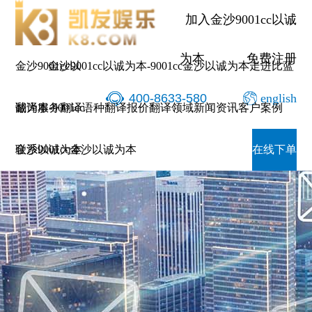
加入金沙9001cc以诚
为本
免费注册
金沙9001cc以
金沙9001cc以诚为本-9001cc金沙以诚为本
走进比蓝
400-8633-580
english
诚为本-9001cc
翻译服务
翻译语种
翻译报价
翻译领域
新闻资讯
客户案例
金沙以诚为本
联系9001cc金沙以诚为本
在线下单