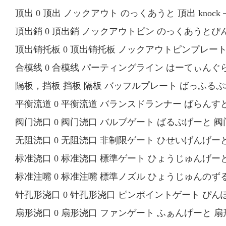
顶出 0 顶出 ノックアウト のっくあうと 頂出 knock－
頂出銷 0 頂出銷 ノックアウトピン のっくあうとぴん 頂出
顶出销托板 0 顶出销托板 ノックアウトピンプレート のっ
合模线 0 合模线 パーティングライン はーてぃんぐらいん 合
隔板，挡板 挡板 隔板 バッフルプレート ばっふるぷれーと 
平衡流道 0 平衡流道 バランスドランナー ばらんすどらんな
阀门浇口 0 阀门浇口 バルブゲート ばるぶげーと 阀门浇口
无阻浇口 0 无阻浇口 非制限ゲート ひせいげんげーと 无阻浇口
标准浇口 0 标准浇口 標準ゲート ひょうじゅんげーと 标准浇
标准注嘴 0 标准注嘴 標準ノズル ひょうじゅんのずる 标准注
针孔形浇口 0 针孔形浇口 ピンポイントゲート ぴんぽいん
扇形浇口 0 扇形浇口 ファンゲート ふぁんげーと 扇形浇口