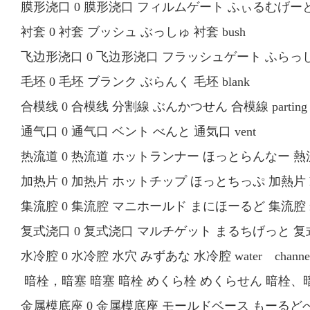
膜形浇口 0 膜形浇口 フィルムゲート ふぃるむげーと 膜形
衬套 0 衬套 ブッシュ ぶっしゅ 衬套 bush
飞边形浇口 0 飞边形浇口 フラッシュゲート ふらっしゅげ
毛坯 0 毛坯 ブランク ぶらんく 毛坯 blank
合模线 0 合模线 分割線 ぶんかつせん 合模線 parting 
通气口 0 通气口 ベント べんと 通気口 vent
热流道 0 热流道 ホットランナー ほっとらんなー 熱流道 
加热片 0 加热片 ホットチップ ほっとちっぷ 加熱片 ho
集流腔 0 集流腔 マニホールド まにほーるど 集流腔 man
复式浇口 0 复式浇口 マルチゲット まるちげっと 复式浇口
水冷腔 0 水冷腔 水穴 みずあな 水冷腔 water channe
暗栓，暗塞 暗塞 暗栓 めくら栓 めくらせん 暗栓、暗塞 b
金属模底座 0 金属模底座 モールドベース もーるどべーす