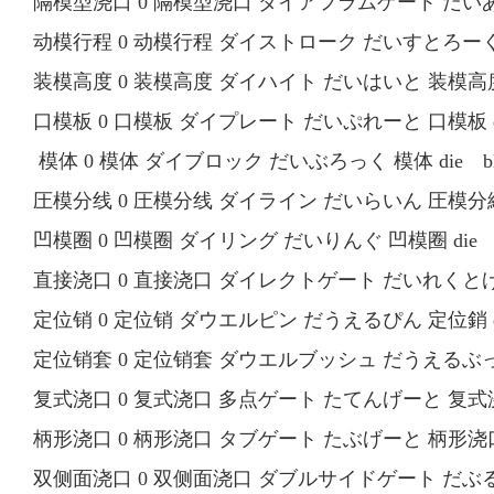
隔模型浇口 0 隔模型浇口 ダイアフラムゲート だいあふら
动模行程 0 动模行程 ダイストローク だいすとろーく 动模
装模高度 0 装模高度 ダイハイト だいはいと 装模高度 di
口模板 0 口模板 ダイプレート だいぷれーと 口模板 die
模体 0 模体 ダイブロック だいぶろっく 模体 die bl
圧模分线 0 圧模分线 ダイライン だいらいん 圧模分線 d
凹模圈 0 凹模圈 ダイリング だいりんぐ 凹模圈 die r
直接浇口 0 直接浇口 ダイレクトゲート だいれくとげーと 
定位销 0 定位销 ダウエルピン だうえるぴん 定位銷 do
定位销套 0 定位销套 ダウエルブッシュ だうえるぶっしゅ
复式浇口 0 复式浇口 多点ゲート たてんげーと 复式浇口 mu
柄形浇口 0 柄形浇口 タブゲート たぶげーと 柄形浇口 t
双侧面浇口 0 双侧面浇口 ダブルサイドゲート だぶるさい