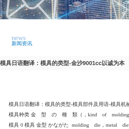
news
新闻资讯
模具日语翻译：模具的类型-金沙9001cc以诚为本
模具日语翻译：模具的类型-模具部件及用语-模具机
模具种类 金 型 の 種 類（，kind of molding
模具 0 模具 金型 かながた molding die，metal d