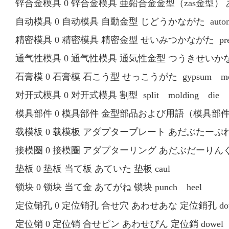
锌合金模具 0 锌合金模具 亜鉛合金金型（zas金型） あえん
自动模具 0 自动模具 自動金型 じどうかながた automati
精密模具 0 精密模具 精密金型 せいみつかながた precisi
通气性模具 0 通气性模具 通気性金型 つうきせいかながた p
石膏模 0 石膏模 石こう型 せっこうがた gypsum mold
对开式模具 0 对开式模具 割型 split molding die
模具部件 0 模具部件 金型部品および用語（模具部件及用語、m
载模板 0 载模板 アダプタープレート あだぶたーぷれーと 載
接模圈 0 接模圈 アダプターリング あだぶだーりんぐ 接模圈
垫板 0 垫板 当て板 あていた 垫板 caul
锁块 0 锁块 当て金 あてがね 锁块 punch heel
定位销孔 0 定位销孔 合せ穴 あわせあな 定位銷孔 dowe
定位销 0 定位销 合せピン あわせぴん 定位銷 dowel 