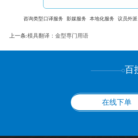
咨询类型
口译服务
影媒服务
本地化服务
议员外派
训翻译
标准级
专业级
出版级
证件内容
上一条:
模具翻译：金型専门用语
上都不是
百
在线下单