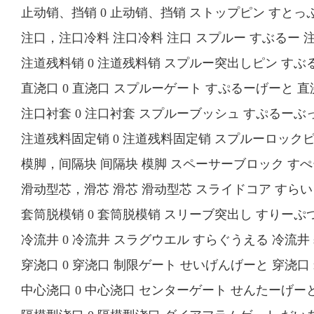
止动销、挡销 0 止动销、挡销 ストップピン すとっぷぴ
注口，注口冷料 注口冷料 注口 スプルー すぶるー 注口
注道残料销 0 注道残料销 スプルー突出しピン すぶるーつき
直浇口 0 直浇口 スプルーゲート すぷるーげーと 直浇口 s
注口衬套 0 注口衬套 スプルーブッシュ すぷるーぶっしゅ
注道残料固定销 0 注道残料固定销 スプルーロックピン 
模脚，间隔块 间隔块 模脚 スペーサーブロック すぺーさー
滑动型芯，滑芯 滑芯 滑动型芯 スライドコア すらいどこあ
套筒脱模销 0 套筒脱模销 スリーブ突出し すりーぷつきだし 
冷流井 0 冷流井 スラグウエル すらぐうえる 冷流井 slu
穿浇口 0 穿浇口 制限ゲート せいげんげーと 穿浇口 restr
中心浇口 0 中心浇口 センターゲート せんたーげーと 中心