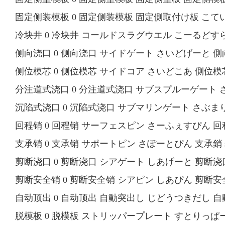
固定侧装模板 0 固定侧装模板 固定側取付け板 こていがわとり
冷块井 0 冷块井 コールドスラグウエル こーるどすらぐうえ
侧向浇口 0 侧向浇口 サイドゲート さいどげーと 側向浇口
侧位模芯 0 侧位模芯 サイドコア さいどこあ 側位模芯 si
分注道式浇口 0 分注道式浇口 サブスプルーゲート さぶす
沉陷式浇口 0 沉陷式浇口 サブマリンゲート さぶまりんげー
回程销 0 回程销 サーフェスピン さーふぇすぴん 回程銷 s
支承销 0 支承销 サポートピン さぽーとぴん 支承銷 sup
剪断浇口 0 剪断浇口 シアゲート しあげーと 剪断浇口 s
剪断安全销 0 剪断安全销 シアピン しあぴん 剪断安全銷 
自动顶出 0 自动顶出 自動突出し じどうつきだし 自動頂出 au
脱模板 0 脱模板 ストリッパープレート すとりっぱーぷれーと