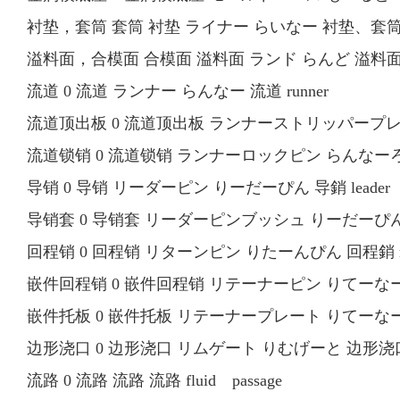
衬垫，套筒 套筒 衬垫 ライナー らいなー 衬垫、套筒、嵌
溢料面，合模面 合模面 溢料面 ランド らんど 溢料面、
流道 0 流道 ランナー らんなー 流道 runner
流道顶出板 0 流道顶出板 ランナーストリッパープレート ら
流道锁销 0 流道锁销 ランナーロックピン らんなーろっくぴ
导销 0 导销 リーダーピン りーだーぴん 导銷 leader 
导销套 0 导销套 リーダーピンブッシュ りーだーぴんぶっし
回程销 0 回程销 リターンピン りたーんぴん 回程銷 ret
嵌件回程销 0 嵌件回程销 リテーナーピン りてーなーぴん
嵌件托板 0 嵌件托板 リテーナープレート りてーなーぷれーと
边形浇口 0 边形浇口 リムゲート りむげーと 边形浇口 r
流路 0 流路 流路 流路 fluid passage