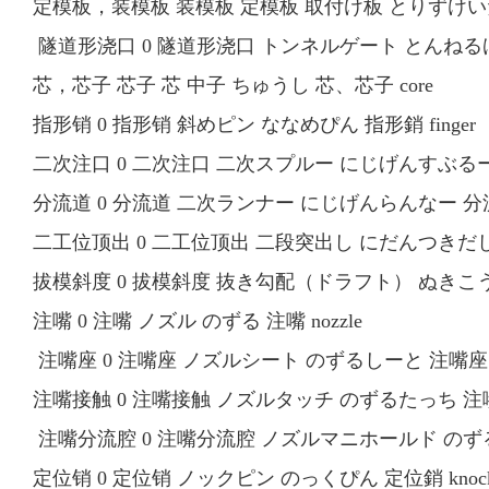
定模板，装模板 装模板 定模板 取付け板 とりずけいた 定模
隧道形浇口 0 隧道形浇口 トンネルゲート とんねるげーと
芯，芯子 芯子 芯 中子 ちゅうし 芯、芯子 core
指形销 0 指形销 斜めピン ななめぴん 指形銷 finger 
二次注口 0 二次注口 二次スプルー にじげんすぶるー 二次
分流道 0 分流道 二次ランナー にじげんらんなー 分流道 se
二工位顶出 0 二工位顶出 二段突出し にだんつきだし 二工位
拔模斜度 0 拔模斜度 抜き勾配（ドラフト） ぬきこうはい
注嘴 0 注嘴 ノズル のずる 注嘴 nozzle
注嘴座 0 注嘴座 ノズルシート のずるしーと 注嘴座 noz
注嘴接触 0 注嘴接触 ノズルタッチ のずるたっち 注嘴接触 n
注嘴分流腔 0 注嘴分流腔 ノズルマニホールド のずるまに
定位销 0 定位销 ノックピン のっくぴん 定位銷 knock