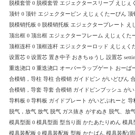
脱模套管 0 脱模套管 エジェクタースリーブ えじぇくたーす
顶针 0 顶针 エジェクターピン えじぇくたーぴん 顶针 ej
脱模销托板 0 脱模销托板 エジェクタープレート えじぇく
顶出框 0 顶出框 エジェクターフレーム えじぇくたーふれー
顶框连杆 0 顶框连杆 エジェクターロッド えじぇくたーろ
设置芯 0 设置芯 置き中子 おきちゅうし 設置芯 setting
重迭浇口 0 重迭浇口 オーバーラップゲート おーばーらっ
合模销，导柱 导柱 合模销 ガイドピン がいどぴん 合模銷
合模销，导套 导套 合模销 ガイドピンブッシュ がいどぴ
导料板 0 导料板 ガイドプレート がいどぷれーと 导料板 g
脱气，放气 放气 脱气 ガス抜き がすぬき 脱气、放气 degas
模具型面 0 模具型面 型当り面 かたあたりめん 模具型面 
模具装配板 0 模具装配板 型板 かたばん 模具装配(固定)板