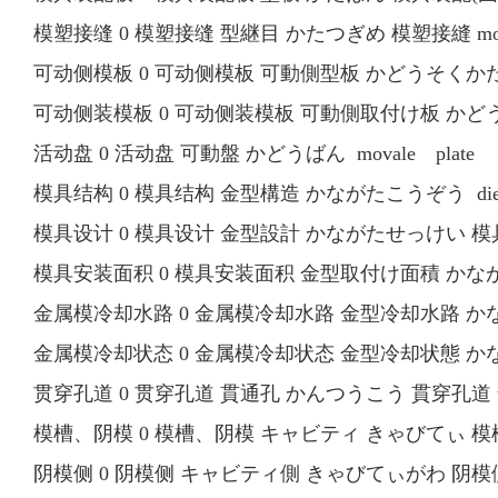
模塑接缝 0 模塑接缝 型継目 かたつぎめ 模塑接縫 mol
可动侧模板 0 可动侧模板 可動側型板 かどうそくかたばん 可动
可动侧装模板 0 可动侧装模板 可動側取付け板 かどうそくと
活动盘 0 活动盘 可動盤 かどうばん movale plate
模具结构 0 模具结构 金型構造 かながたこうぞう die con
模具设计 0 模具设计 金型設計 かながたせっけい 模具設計
模具安装面积 0 模具安装面积 金型取付け面積 かながたと
金属模冷却水路 0 金属模冷却水路 金型冷却水路 かながたれ
金属模冷却状态 0 金属模冷却状态 金型冷却状態 かながたれ
贯穿孔道 0 贯穿孔道 貫通孔 かんつうこう 貫穿孔道 thro
模槽、阴模 0 模槽、阴模 キャビティ きゃびてぃ 模槽、
阴模侧 0 阴模侧 キャビティ側 きゃびてぃがわ 阴模側 c