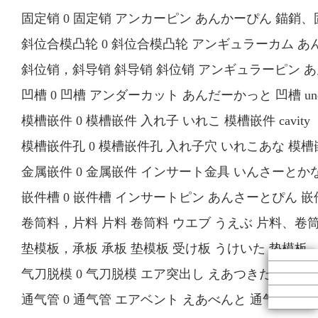
固定销 0 固定销 アンカーピン あんかーぴん 錨銷、固定銷
斜位合模凸轮 0 斜位合模凸轮 アンギュラーカム あんぎ
斜位销，斜导销 斜导销 斜位销 アンギュラーピン あんぎ
凹槽 0 凹槽 アンダーカット あんだーかっと 凹槽 unde
模槽嵌件 0 模槽嵌件 入れ子 いれこ 模槽嵌件 cavity or 
模槽嵌件孔 0 模槽嵌件孔 入れ子穴 いれこあな 模槽嵌件孔 
金属嵌件 0 金属嵌件 インサート金具 いんさーとかなぐ 金
嵌件槽 0 嵌件槽 インサートピン あんさーとぴん 嵌件銷 i
卷筒料，片料 片料 卷筒料 ウエブ うえぶ 片料、卷筒料
垫模板，承板 承板 垫模板 受け板 うけいた 垫模板、承板 b
气刀脱模 0 气刀脱模 エア突出し えあつきだし 气刀脱模 ai
通气管 0 通气管 エアベント えあべんと 通气管 air v