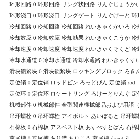
环形回路 0 环形回路 リング状回路 りんぐじょうかいろ 环形回
环形浇口 0 环形浇口 リングゲート りんぐげーと 环形浇口
冷却回路 0 冷却回路 冷却回路 れいきゃくかいろ 冷却回路 c
冷却效应 0 冷却效应 冷却効果 れいきゃくこうか 冷却效应 c
冷却速度 0 冷却速度 冷却速度 れいきゃくそくど 冷却速度 
冷却水通道 0 冷却水通道 冷却水通路 れいきゃくすいつうろ
滑块锁紧块 0 滑块锁紧块 ロッキングブロック ろきんぐぶ
定位销 0 定位销 ロッドピン ろっどぴん 定位銷 rod 
定位环 0 定位环 ロケートリング ろけーとりんぐ 定位环 lo
机械部件 0 机械部件 金型関連機械部品および用語（模具有关的机
吊环螺栓 0 吊环螺栓 アイボルト あいぼると 吊环螺栓 e
石棉板 0 石棉板 アスベスト板 あすべすとばん 石棉板 asb
燕尾槽 0 燕尾槽 あり溝 ありこう 燕尾槽 dovetail