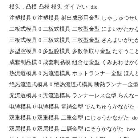
模头，凸模 凸模 模头 ダイ だい die
注塑模具 0 注塑模具 射出成形用金型 しゃしゅつせいけいよう
二板式模具 0 二板式模具 二枚型金型 にまいがたかながた t
三板式模具 0 三板式模具 三枚型金型 さんまいがたかながた t
多型腔模具 0 多型腔模具 多数個取り金型 たすうこどりかながた
成套制品模 0 成套制品模 組合せ金型 くみあわせかながた f
热流道模具 0 热流道模具 ホットランナー金型 ほんとらんな
绝热流道式模具 0 绝热流道式模具 断熱ランナー金型 だんね
无流道模具 0 无流道模具 ランナーレス金型 らんなーれすかな
电铸模具 0 电铸模具 電鋳金型 でんちゅうかながた electro
双重模具 0 双重模具 二重金型 にじゅうかながた double s
双层模具 0 双层模具 二層金型 にそうかながた two leve