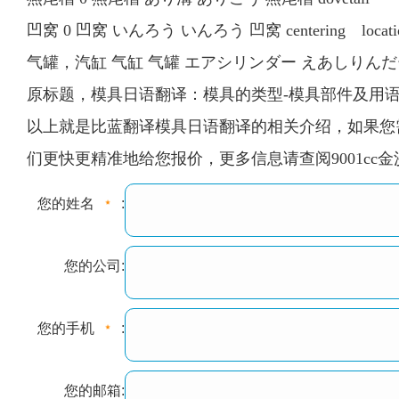
凹窝 0 凹窝 いんろう いんろう 凹窝 centering locati
气罐，汽缸 气缸 气罐 エアシリンダー えあしりんだー 气罐
原标题，模具日语翻译：模具的类型-模具部件及用语
以上就是比蓝翻译模具日语翻译的相关介绍，如果您需
们更快更精准地给您报价，更多信息请查阅9001cc金沙以诚为本官网
您的姓名
:
您的公司:
您的手机
:
您的邮箱: