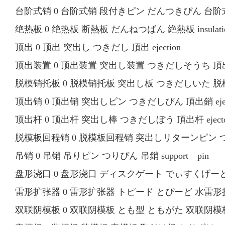
台阶式销 0 台阶式销 段付きピン だんつきぴん 台阶式銷 shou
绝热板 0 绝热板 断熱板 だんねつばん 絶熱板 insulatio
顶出 0 顶出 突出し つきだし 頂出 ejection
顶出装置 0 顶出装置 突出し装置 つきだしそうち 頂出装置
脱模销托板 0 脱模销托板 突出し板 つきだしいた 脱模銷托板
顶出销 0 顶出销 突出しピン つきだしぴん 頂出銷 eject
顶出杆 0 顶出杆 突出し棒 つきだしぼう 頂出杆 ejector 
脱模板回程销 0 脱模板回程销 突出しリターンピン つきだしり
吊销 0 吊销 吊りピン つりぴん 吊銷 support pin
盘形浇口 0 盘形浇口 ディスクゲート でぃすくげーと 盘形
雷形扩张器 0 雷形扩张器 トピード とぴーど 水雷形扩张器 t
双联阴模板 0 双联阴模板 とも型 ともがた 双联阴模板 dupli