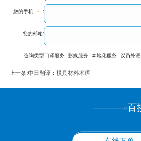
您的手机
:
您的邮箱:
咨询类型
口译服务
影媒服务
本地化服务
议员外派
训翻译
标准级
专业级
出版级
证件内容
上一条:
中日翻译：模具材料术语
上都不是
百