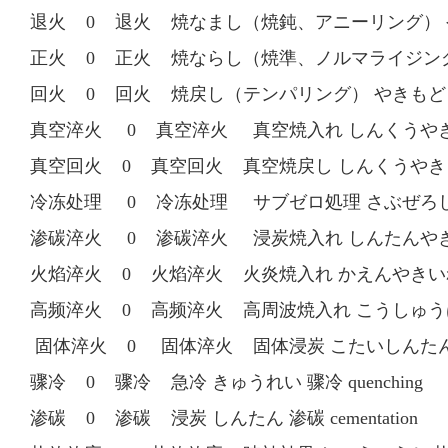
退火 0 退火 焼なまし（焼鈍、アニーリング） やき
正火 0 正火 焼ならし（焼準、ノルマライジング）
回火 0 回火 焼戻し（テンパリング） やきもどし（て
真空淬火 0 真空淬火 真空焼入れ しんくうやきいれ 真
真空回火 0 真空回火 真空焼戻し しんくうやきもどし 
冷冻处理 0 冷冻处理 サブゼロ処理 さぶぜろしょり 冷冻
渗碳淬火 0 渗碳淬火 浸炭焼入れ しんたんやきいれ 渗
火焰淬火 0 火焰淬火 火炎焼入れ かえんやきいれ 火焰
高频淬火 0 高频淬火 高周波焼入れ こうしゅうはやきいれ 
固体淬火 0 固体淬火 固体浸炭 こたいしんたん 固体淬火
骤冷 0 骤冷 急冷 きゅうれい 骤冷 quenching
渗碳 0 渗碳 浸炭 しんたん 渗碳 cementation