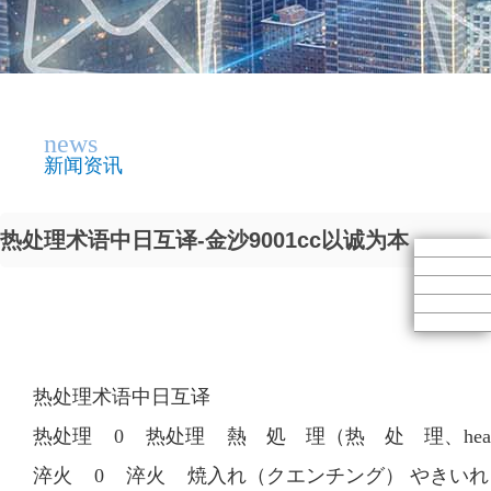
news
新闻资讯
热处理术语中日互译-金沙9001cc以诚为本
热处理术语中日互译
热处理 0 热处理 熱 処 理（热 处 理、heat t
淬火 0 淬火 焼入れ（クエンチング） やきいれ（く