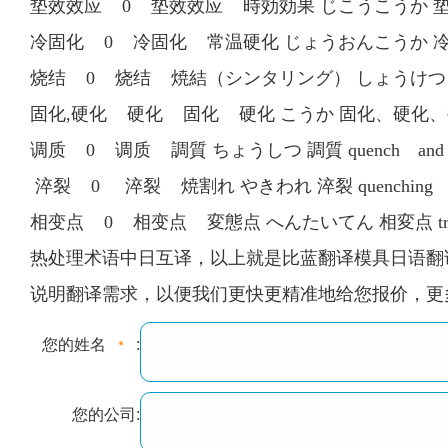
垫效效应 0 垫效效应 時効効果 じこうこうか 垫效效应
冷固化 0 冷固化 常温硬化 じょうおんこうか 冷固化 room
烧结 0 烧结 焼結（シンタリング） しょうけつ（しん
固化,硬化 硬化 固化 硬化 こうか 固化、硬化、硫化 
调质 0 调质 調質 ちょうしつ 調質 quench and 
淬裂 0 淬裂 焼割れ やきわれ 淬裂 quenching 
相变点 0 相变点 変態点 へんたいてん 相変点 transf
热处理术语中日互译，以上就是比蓝翻译模具日语翻译
说明翻译需求，以便我们更快更精准地给您报价，更多信息请查阅90
您的姓名
:
您的公司: