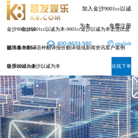
加入金沙9001cc以诚
为本
免费注册
金沙9001cc以
金沙9001cc以诚为本-9001cc金沙以诚为本
走进比蓝
400-8633-580
english
诚为本-9001cc
翻译服务
翻译语种
翻译报价
翻译领域
新闻资讯
客户案例
金沙以诚为本
联系9001cc金沙以诚为本
在线下单