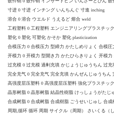
嵌件销 0 嵌件销 インサートピン いんさーとぴん 嵌件销 i
寸进 0 寸进 インチング いんちんぐ 寸進 inching
溶合 0 溶合 ウエルド うえるど 熔合 weld
工程塑料 0 工程塑料 エンジニアリングプラスチック えんじ
塑化 0 塑化 可塑化 かそか 塑化 plasticization
合模压力 0 合模压力 型締力 かたしめりょく 合模圧力 locki
开模力 0 开模力 型開き力 かたひらきりょく 开模力 mold
过充模 0 过充模 過剰充填 かじょうじゅうちん 过充填 ov
完全充气 0 完全充气 完全充填 かんぜんじゅうちん 完全充气 c
高强度层压塑料 0 高强度层压塑料 強化プラスチック きょう
晶形树脂 0 晶形树脂 結晶性樹脂 けっしょうがたじゅし 晶形樹
合成树脂 0 合成树脂 合成樹脂 ごうせいじゅし 合成樹脂 sy
周期,循环 循环 周期 サイクル（周期） さいくる（しゅ