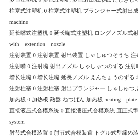
柱塞式注塑机 0 柱塞式注塑机 プランジャー式射出成形機 ぷ
machine
延长嘴式注塑机 0 延长嘴式注塑机 ロングノズル式射出成形
with extention nozzle
注射装置 0 注射装置 射出装置 しゃしゅつそうち 注射装置 i
注射嘴 0 注射嘴 射出ノズル しゃしゅつのずる 注射嘴 inje
增长注嘴 0 增长注嘴 延長ノズル えんちょうのずる 增长注嘴 
注射柱塞 0 注射柱塞 射出プランジャー しゃしゅつぷらんじゃ
加热板 0 加热板 熱盤 ねつばん 加热板 heating plate
直接液压式合模系统 0 直接液压式合模系统 直圧式型締め機構
system
肘节式合模装置 0 肘节式合模装置 トグル式型締め装置 とぐ