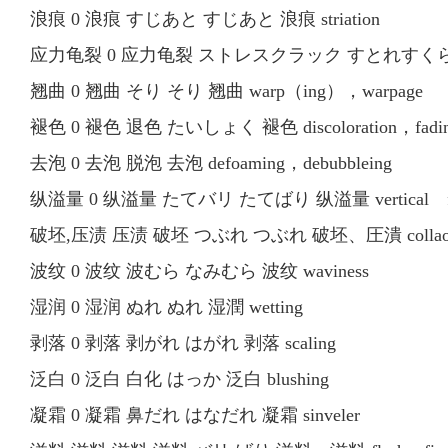
浪痕 0 浪痕 すじあと すじあと 浪痕 striation
应力龟裂 0 应力龟裂 ストレスクラック すとれすくらっく 
翘曲 0 翘曲 そり そり 翘曲 warp（ing），warpage
褪色 0 褪色 退色 たいしょく 褪色 discoloration，fadi
去泡 0 去泡 脱泡 去泡 defoaming，debubbleing
纵溢量 0 纵溢量 たてバリ たてばり 纵溢量 vertical fl
破坯,压渍 压渍 破坯 つぶれ つぶれ 破坯、圧潰 collao
波纹 0 波纹 波むら なみむら 波纹 waviness
湿润 0 湿润 ぬれ ぬれ 湿潤 wetting
剥落 0 剥落 剥がれ はがれ 剥落 scaling
泛白 0 泛白 白化 はっか 泛白 blushing
凝霜 0 凝霜 鼻だれ はなだれ 凝霜 sinveler