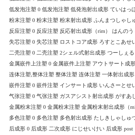
低发泡注塑 0 低发泡注塑 低発泡射出成形 ていはっぽうしゃし
粉末注塑 0 粉末注塑 粉末射出成形 ふんまつしゃしゅつせいけい
反应注塑 0 反应注塑 反応射出成形（rim） はんのうしゃしゅつ
失芯注塑 0 失芯注塑 ロストコア成形 ろすとこあせいけい 失芯注
二壳注塑 0 二壳注塑 2シェル式射出成形 つーしぇるしきしゃ
金属嵌件上注塑 0 金属嵌件上注塑 アウトサート成形 あう
连体注塑,整体注塑 整体注塑 连体注塑 一体射出成形 いったいし
嵌件注塑 0 嵌件注塑 インサート成形 いんさーとせいけい 嵌
气张注塑 0 气张注塑 ガスアシスト射出成形 がすあしすとしゃ
金属粉末注塑 0 金属粉末注塑 金属粉末射出成形（mim） 
多色注塑 0 多色注塑 多色射出成形 たしきしゃしゅつせいけい 多
后成形 0 后成形 二次成形 にじせいけい 后成形 post m