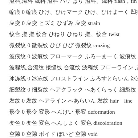
溢料,滋料 滋料 溢料 バリ ばり 溢料、滋料 flash，fin
缩痕 0 缩痕 ひけ、ひけマーク ひけ、ひけまーく 凹痕、缩痕 
应变 0 应变 ヒズミ ひずみ 应变 strain
纹合,搓 搓 纹合 ひねり ひねり 搓、纹合 twist
微裂纹 0 微裂纹 ひび ひび 微裂纹 crazing
波痕纹 0 波痕纹 フローマーク ふろーまーく 波痕纹 fl
波程线,合流纹,接缝线 合流纹 波程线 フローライン ふ
冰冻线 0 冰冻线 フロストライン ふろすとらいん 冰冻线 f
细裂纹 0 细裂纹 ヘアクラック へあくらっく 細裂纹 hai
发纹 0 发纹 ヘアライン へあらいん 发纹 hair line
形变 0 形变 変形 へんけい 形変 deformation
变色 0 变色 変色 へんしょく 変色 discoloration
空隙 0 空隙 ボイド ぼいど 空隙 void