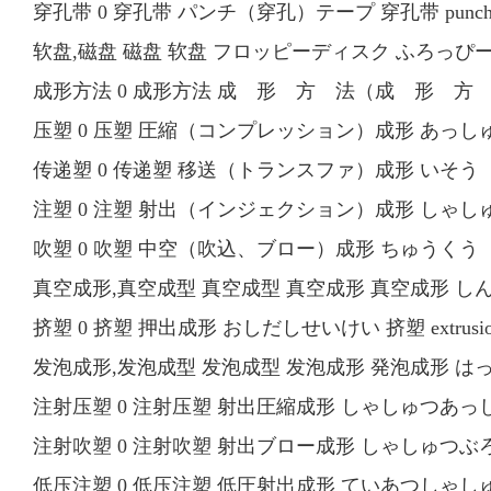
穿孔带 0 穿孔带 パンチ（穿孔）テープ 穿孔带 punch 
软盘,磁盘 磁盘 软盘 フロッピーディスク ふろっぴーでぃす
成形方法 0 成形方法 成 形 方 法（成 形 方 法、mo
压塑 0 压塑 圧縮（コンプレッション）成形 あっしゅく（
传递塑 0 传递塑 移送（トランスファ）成形 いそう（とらん
注塑 0 注塑 射出（インジェクション）成形 しゃしゅつ（
吹塑 0 吹塑 中空（吹込、ブロー）成形 ちゅうくう（ふ
真空成形,真空成型 真空成型 真空成形 真空成形 しんくう
挤塑 0 挤塑 押出成形 おしだしせいけい 挤塑 extrusion
发泡成形,发泡成型 发泡成型 发泡成形 発泡成形 はっぽうせ
注射压塑 0 注射压塑 射出圧縮成形 しゃしゅつあっしゅくせいけ
注射吹塑 0 注射吹塑 射出ブロー成形 しゃしゅつぶろーせいけ
低压注塑 0 低压注塑 低圧射出成形 ていあつしゃしゅつせいけい 