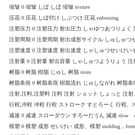
缩皱 0 缩皱 しぼ しぼ 缩皱 texture
压花 0 压花 しぼ付け しぶつけ 圧花 enbossing
注塑压力 0 注塑压力 射出圧力 しゃゆつあつりょく 注塑圧力 i
注塑周期 0 注塑周期 射出成形サイクル しゅしゅつせいけいさ
注塑速度 0 注塑速度 射出速度 しゃしゅつせいけいそくど 注
注射量 0 注射量 射出容量 しゃしゅつようりょう 注射量 mac
树脂 0 树脂 樹脂 じゅし 树脂 resin
树脂条痕 0 树脂条痕 樹脂流れ じゅしながれ 树脂条痕 res
注射,注料,注塑料 注料 注射 ショット しょっと 注射、
行程,冲程 冲程 行程 ストローク すとろーく 行程、冲程 
减速 0 减速 スローダウン すろーだうん 減速 slow d
模塑 0 模塑 成形 せいけい 成形、模塑 molding，form