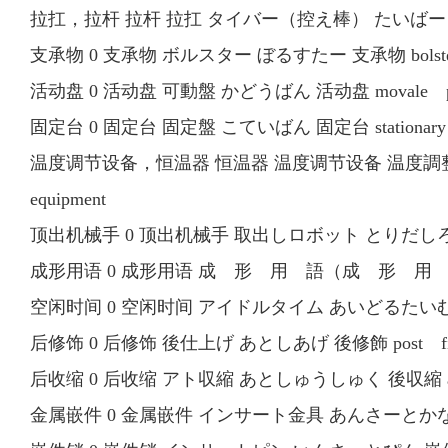
拉扛，拉杆 拉杆 拉扛 タイバー（控え棒） たいばー（ひ
支承物 0 支承物 ボルスター ぼるすたー 支承物 bolste
活动盘 0 活动盘 可動盤 かどうばん 活动盘 movale pl
固定台 0 固定台 固定盤 こていばん 固定台 stationary pl
温度调节设备，恒温器 恒温器 温度调节设备 温度調整装置（
equipment
顶出机械手 0 顶出机械手 取出しロボット とりだしろぼ 頂
成形用语 0 成形用语 成 形 用 語（成 形 用 語、mo
空闲时间 0 空闲时间 アイドルタイム あいどるたいむ 空閑
后修饰 0 后修饰 後仕上げ あとしあげ 後修飾 post fini
后收缩 0 后收缩 アト収縮 あとしゅうしゅく 後収縮 after sh
金属嵌件 0 金属嵌件 インサート金具 あんさーとかなぐ 金