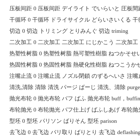
压板间距 0 压板间距 デイライト でいらいと 圧板間距 day
干循环 0 干循环 ドライサイクル どらいさいくる 干循环 
切边 0 切边 トリミング とりみんぐ 切边 triming
二次加工 0 二次加工 二次加工 にじかこう 二次加工 fabi
热塑性树脂 0 热塑性树脂 熱可塑性樹脂 ねつかそせいじゅし 热
热固性树脂 0 热固性树脂 熱硬化性樹脂 ねつこうかせいじゅし
注嘴止流 0 注嘴止流 ノズル閉鎖 のずるへいさ 注嘴止流 no
清洗,清除 清除 清洗 パージ ぱーじ 清洗、清除 purge
抛光布轮 0 抛光布轮 バフ ばふ 抛光布轮 buff，buffing
布轮抛光 0 布轮抛光 バフ仕上げ ばふしあげ 布轮抛光 b
型坯 0 型坯 パリソン ばりそん 型坯 parison
去飞边 0 去飞边 バリ取り ばりとり 去飞边 deflashin