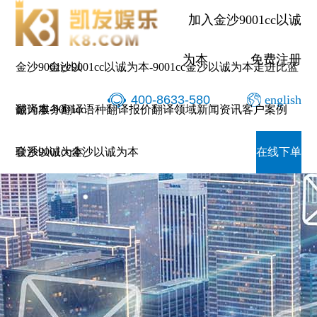
加入金沙9001cc以诚
为本
免费注册
金沙9001cc以
金沙9001cc以诚为本-9001cc金沙以诚为本
走进比蓝
400-8633-580
english
诚为本-9001cc
翻译服务
翻译语种
翻译报价
翻译领域
新闻资讯
客户案例
金沙以诚为本
联系9001cc金沙以诚为本
在线下单