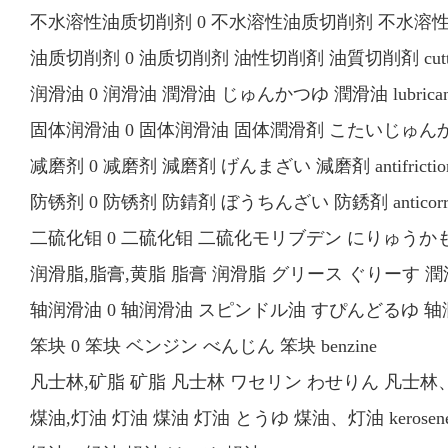
不水溶性油质切削剂 0 不水溶性油质切削剂 不水溶性切削油剤
油质切削剂 0 油质切削剂 油性切削剤 油質切削剤 cuttin
润滑油 0 润滑油 潤滑油 じゅんかつゆ 潤滑油 lubricant
固体润滑油 0 固体润滑油 固体潤滑剤 こたいじゅんかつざい 
减磨剂 0 减磨剂 減磨剤 げんまざい 減磨剤 antifriction 
防锈剂 0 防锈剂 防錆剤 ぼうちんざい 防銹剤 anticorros
二硫化钼 0 二硫化钼 二硫化モリブデン にりゅうかもりぶで
润滑脂,脂膏,黄脂 脂膏 润滑脂 グリース ぐりーす 潤滑
轴润滑油 0 轴润滑油 スピンドル油 すぴんどるゆ 轴潤滑油 
笨块 0 笨块 ベンジン べんじん 笨块 benzine
凡士林,矿脂 矿脂 凡士林 ワセリン わせりん 凡士林、矿脂 p
煤油,灯油 灯油 煤油 灯油 とうゆ 煤油、灯油 kerosen