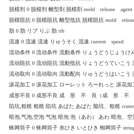
脱模剂 0 脱模剂 離型剤 脱模剤 mold release agent
脱模阻抗 0 脱模阻抗 離型抵抗 脱模阻抗 mold release r
肋 0 肋 リブ りぶ 肋 rib
流速 0 流速 流速 りゅうそく 流速 current speed
流动条件 0 流动条件 流動条件 りょうどうじょうけん 流动条件
流动阻抗 0 流动阻抗 流動抵抗 りょうどうていこう 流动阻抗 
流动取向 0 流动取向 流動配向 りゅうどうはいこう 流动取向 f
滚花加工 0 滚花加工 ローレット ろーれっと 滚花加工 ro
成形不良 0 成形不良 成 形 不 良（成 形 不 良、mol
陷坑,粗糙 粗糙 陷坑 あばた あばた 陥坑、粗糙 crater，
暗泡,气泡,空泡 气泡 暗泡 泡（あわ） あわ 暗泡、空泡、
蛛网筒子 0 蛛网筒子 糸ひき いとひき 蜘网筒子 stringn