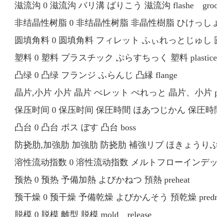
滋流沟 0 滋流沟 バリ溝 ばりこう 滋流沟 flashe groo
非结晶性树脂 0 非结晶性树脂 非晶性樹脂 ひけっしょうじゅし
圆填角料 0 圆填角料 フィレット ふぃれっとじゅし 圆填角
塑料 0 塑料 プラスチック ぷらすちっく 塑料 plastice
凸绿 0 凸绿 フランジ ふらんじ 凸縁 flange
晶片,小片 小片 晶片 ぺレット ぺれっと 晶片、小片 pel
保压时间 0 保压时间 保圧時間 ほあつじかん 保圧時間 dwe
凸台 0 凸台 ボス ぼす 凸台 boss
防挠肋,加強肋 加強肋 防挠肋 補強リブ ほきょうりぶ 防挠肋
溶性流动指数 0 溶性流动指数 メルトフローインデックス
预热 0 预热 予備加熱 よびかねつ 預熱 preheat
预干燥 0 预干燥 予備乾燥 よびかんそう 預乾燥 predr
脱模 0 脱模 離型 脱模 mold release