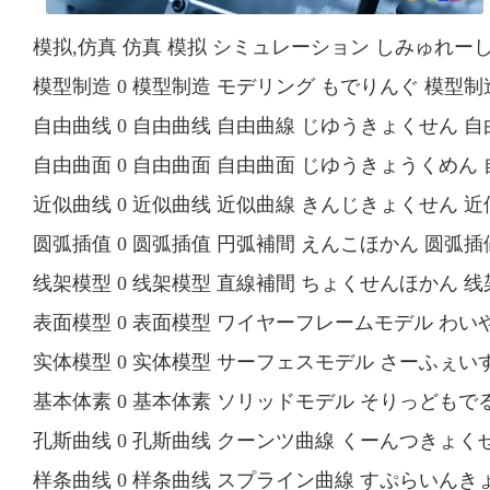
模拟,仿真 仿真 模拟 シミュレーション しみゅれーしょん 
模型制造 0 模型制造 モデリング もでりんぐ 模型制造 m
自由曲线 0 自由曲线 自由曲線 じゆうきょくせん 自由曲线 
自由曲面 0 自由曲面 自由曲面 じゆうきょうくめん 自由曲面 
近似曲线 0 近似曲线 近似曲線 きんじきょくせん 近似曲线 app
圆弧插值 0 圆弧插值 円弧補間 えんこほかん 圆弧插値 linea
线架模型 0 线架模型 直線補間 ちょくせんほかん 线架模型 
表面模型 0 表面模型 ワイヤーフレームモデル わいやーふ
实体模型 0 实体模型 サーフェスモデル さーふぇいすもで
基本体素 0 基本体素 ソリッドモデル そりっどもでる 基本体
孔斯曲线 0 孔斯曲线 クーンツ曲線 くーんつきょくせん 孔
样条曲线 0 样条曲线 スプライン曲線 すぷらいんきょくせん