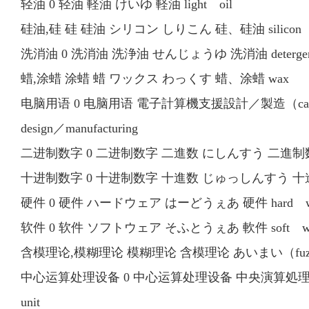
轻油 0 轻油 軽油 けいゆ 軽油 light oil
硅油,硅 硅 硅油 シリコン しりこん 硅、硅油 silicon
洗消油 0 洗消油 洗浄油 せんじょうゆ 洗消油 detergent
蜡,涂蜡 涂蜡 蜡 ワックス わっくす 蜡、涂蜡 wax
电脑用语 0 电脑用语 電子計算機支援設計／製造（cad
design／manufacturing
二进制数字 0 二进制数字 二進数 にしんすう 二進制数字 b
十进制数字 0 十进制数字 十進数 じゅっしんすう 十進制数字
硬件 0 硬件 ハードウェア はーどうぇあ 硬件 hard w
软件 0 软件 ソフトウェア そふとうぇあ 軟件 soft wa
含模理论,模糊理论 模糊理论 含模理论 あいまい（fuzzy）理
中心运算处理设备 0 中心运算处理设备 中央演算処理装置（c
unit