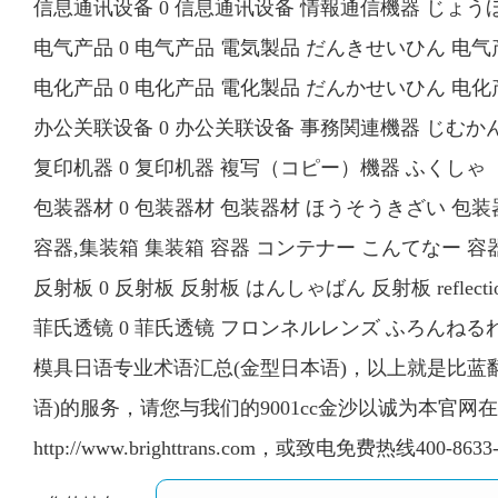
信息通讯设备 0 信息通讯设备 情報通信機器 じょうほうつうしんき
电气产品 0 电气产品 電気製品 だんきせいひん 电气产品 elec
电化产品 0 电化产品 電化製品 だんかせいひん 电化产品 elect
办公关联设备 0 办公关联设备 事務関連機器 じむかんれんき
复印机器 0 复印机器 複写（コピー）機器 ふくしゃ（こぴー
包装器材 0 包装器材 包装器材 ほうそうきざい 包装器材 pac
容器,集装箱 集装箱 容器 コンテナー こんてなー 容器、集
反射板 0 反射板 反射板 はんしゃばん 反射板 reflection
菲氏透镜 0 菲氏透镜 フロンネルレンズ ふろんねるれんず 
模具日语专业术语汇总(金型日本语)，以上就是比蓝
语)的服务，请您与我们的9001cc金沙以诚为本官
http://www.brighttrans.com，或致电免费热线400-8633-