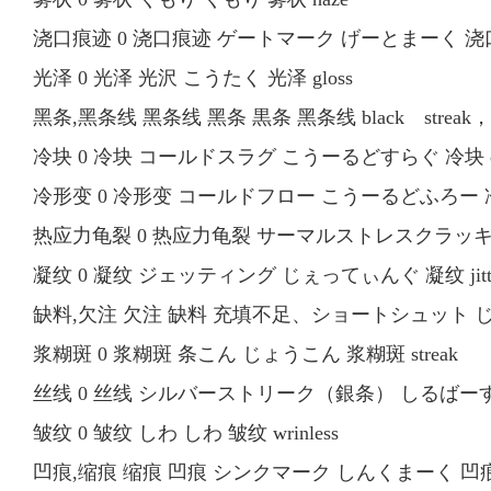
浇口痕迹 0 浇口痕迹 ゲートマーク げーとまーく 浇口痕迸
光泽 0 光泽 光沢 こうたく 光泽 gloss
黑条,黑条线 黑条线 黑条 黒条 黑条线 black streak，br
冷块 0 冷块 コールドスラグ こうーるどすらぐ 冷块 col
冷形变 0 冷形变 コールドフロー こうーるどふろー 冷形変
热应力龟裂 0 热应力龟裂 サーマルストレスクラッキング さ
凝纹 0 凝纹 ジェッティング じぇってぃんぐ 凝纹 jitti
缺料,欠注 欠注 缺料 充填不足、ショートシュット じゅ
浆糊斑 0 浆糊斑 条こん じょうこん 浆糊斑 streak
丝线 0 丝线 シルバーストリーク（銀条） しるばーすと
皱纹 0 皱纹 しわ しわ 皱纹 wrinless
凹痕,缩痕 缩痕 凹痕 シンクマーク しんくまーく 凹痕、缩