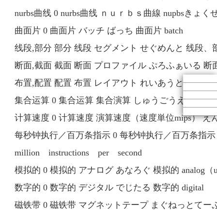
nurbs曲线 0 nurbs曲线 ｎｕｒｂｓ曲線 nupbsきょくせん 
曲面片 0 曲面片 バッチ ばっち 曲面片 batch
线段,部分 部分 线段 セグメント せぐめんと 线段、部分 
断面,截面 截面 断面 プロファイル ぷろふぁいる 断面、截
布置,配置 配置 布置 レイアウト れいあうと 布置、配置 
集合运算 0 集合运算 集合演算 しゅうごうえんさん 集合运算
计算速度 0 计算速度 演算速度（速度単位mips） えんさん
每秒钟执行／百万条指示 0 每秒钟执行／百万条指示
million instructions per second
模拟的 0 模拟的 アナログ あなろぐ 模拟的 analog（
数字的 0 数字的 デジタル でじたる 数字的 digital
磁铁带 0 磁铁带 マグネットテープ まぐねっとてーぷ 磁铁