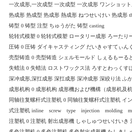
一次成形,一次成型 一次成型 一次成形 ワンショット成形 
热成形 热成型 热成形 熱成形 ねつせいけい 热成形 ther
铸型 0 铸型 注型 ちゅうがた 铸型 casting
轮转式模塑 0 轮转式模塑 ロータリー成形 ろーたりーせいけ
圧铸 0 圧铸 ダイキャスティング だいきゃすてぃんぐ 圧铸 
壳型铸造 0 壳型铸造 シェルモールド しぇるもーるど 売型
失蜡法 0 失蜡法 ロストワックス法 ろすとわっくすほう 失蜡
深冲成形,深扛成形 深扛成形 深冲成形 深絞り法 ふかしぼ
成形机构 0 成形机构 成形機および機構（成形机及机構、mold
同轴往复螺杆式注塑机 0 同轴往复螺杆式注塑机 
式注塑机 inline screw type injection molding ma
注塑机 0 注塑机 射出成形機 しゃしゅつせいけいき 注塑机 in
多色注塑机 0 多色注塑机 多色射出成形機 たしきしゃしゅつせいけ