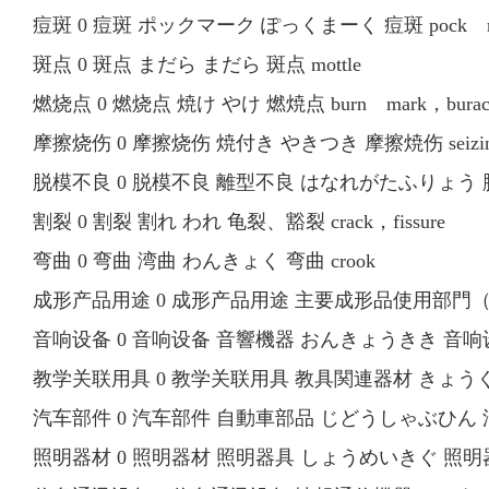
痘斑 0 痘斑 ポックマーク ぽっくまーく 痘斑 pock m
斑点 0 斑点 まだら まだら 斑点 mottle
燃烧点 0 燃烧点 焼け やけ 燃焼点 burn mark，burace
摩擦烧伤 0 摩擦烧伤 焼付き やきつき 摩擦焼伤 seizi
脱模不良 0 脱模不良 離型不良 はなれがたふりょう 脱模不良 m
割裂 0 割裂 割れ われ 龟裂、豁裂 crack，fissure
弯曲 0 弯曲 湾曲 わんきょく 弯曲 crook
成形产品用途 0 成形产品用途 主要成形品使用部門（主要
音响设备 0 音响设备 音響機器 おんきょうきき 音响设备 so
教学关联用具 0 教学关联用具 教具関連器材 きょうぐかんれんき
汽车部件 0 汽车部件 自動車部品 じどうしゃぶひん 汽车部件 
照明器材 0 照明器材 照明器具 しょうめいきぐ 照明器材 lit