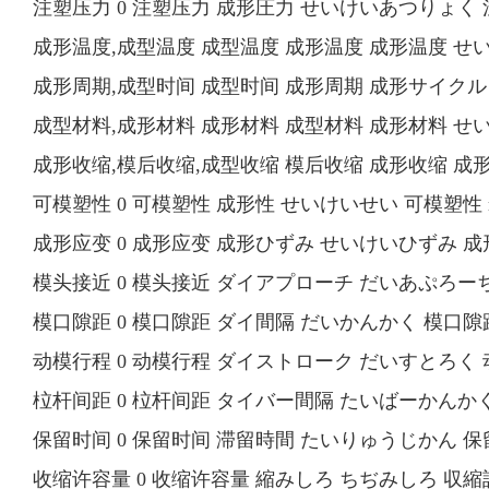
注塑压力 0 注塑压力 成形圧力 せいけいあつりょく 注塑圧力 
成形温度,成型温度 成型温度 成形温度 成形温度 せいけいおん
成形周期,成型时间 成型时间 成形周期 成形サイクル（時間
成型材料,成形材料 成形材料 成型材料 成形材料 せいけいざ
成形收缩,模后收缩,成型收缩 模后收缩 成形收缩 成形収縮
可模塑性 0 可模塑性 成形性 せいけいせい 可模塑性 mold
成形应变 0 成形应变 成形ひずみ せいけいひずみ 成形応変 
模头接近 0 模头接近 ダイアプローチ だいあぷろーち 模头
模口隙距 0 模口隙距 ダイ間隔 だいかんかく 模口隙距 d
动模行程 0 动模行程 ダイストローク だいすとろく 动模行
柆杆间距 0 柆杆间距 タイバー間隔 たいばーかんかく 柆杆间
保留时间 0 保留时间 滞留時間 たいりゅうじかん 保留時間 r
收缩许容量 0 收缩许容量 縮みしろ ちぢみしろ 収縮許容量 ah