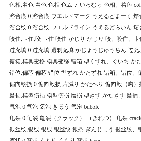
色相,着色 着色 色相 色ムラ いろむら 色相、着色 color 
溶合痕 0 溶合痕 ウエルドマーク うえるどまーく 熔合痕 
溶合纹 0 溶合纹 ウエルドライン うえるどらいん 熔合纹 
咬住,卡住,咬 卡住 咬住 かじり かじり 咬、咬住、卡住 scu
过充填 0 过充填 過剰充填 かじょうじゅうちん 过充填 ov
错箱,模具变移 模具变移 错箱 型くずれ、ぐいち かたく
错位,偏芯 偏芯 错位 型ずれ かたずれ 错箱、错位、偏芯 m
偏向毁损 0 偏向毁损 片減り かたへり 偏向毁（磨）損 sway
磨损,模型伤损 模型伤损 磨损 型きず かたきず 磨損、模
气泡 0 气泡 気泡 きほう 气泡 bubble
龟裂 0 龟裂 亀裂（クラック） （きれつ） 龟裂 crac
银丝纹,银线 银线 银丝纹 銀条 ぎんじょう 银丝纹、银线、丝
雾状 0 雾状 くもり くもり 雾状 haze