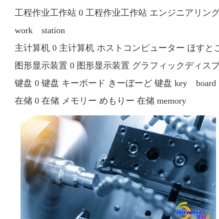
工程作业工作站 0 工程作业工作站 エンジニアリングワ
work station
主计算机 0 主计算机 ホストコンピューター ほすとこんぴ
图形显示装置 0 图形显示装置 グラフィックディスプレー 
键盘 0 键盘 キーボード きーぼーど 键盘 key board
在储 0 在储 メモリー めもりー 在储 memory