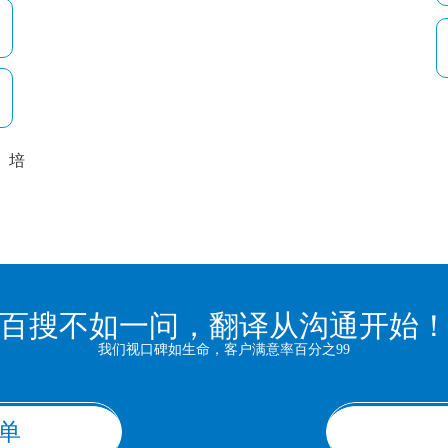
培
以
百搜不如一问，翻译从沟通开始
我们视口碑如生命，客户满意率百分之99
单