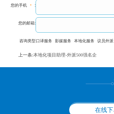
您的手机
:
您的邮箱:
咨询类型
口译服务
影媒服务
本地化服务
议员外派
训翻译
标准级
专业级
出版级
证件内容
上一条:
本地化项目助理-外派500强名企
上都不是
在线下