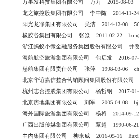
万事发科技集团有限公司 万万 2015-08-0
龙之旅控股集团有限公司 李中随 2014-11-
阳光龙净集团有限公司 吴洁 2014-12-08
5
橡胶谷集团有限公司 张焱 2011-02-22
lxm
浙江蚂蚁小微金融服务集团股份有限公司 井贤栋 
海航航空旅游集团有限公司 包启发 2016-07
慈航集团有限责任公司 张萍 1998-03-06
c
北京华谊嘉信整合营销顾问集团股份有限公司 陈曦
杭州志合控股集团有限公司 杨哲钢 2017-01
北京房地集团有限公司 刘军 2005-04-08
bj
海外国际旅游集团有限公司 杨将 2014-09-
广西出版传媒集团有限公司 覃超 1990-06-
中内集团有限公司 柳来威 2016-05-16
liux