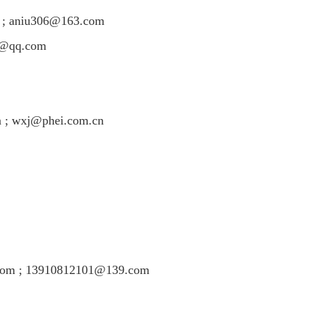
;
aniu306@163.com
9@qq.com
n
;
wxj@phei.com.cn
com
;
13910812101@139.com