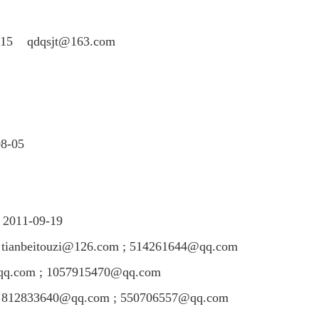
-15
qdqsjt@163.com
8-05
1-09-19
7
tianbeitouzi@126.com
;
514261644@qq.com
qq.com
;
1057915470@qq.com
0
812833640@qq.com
;
550706557@qq.com