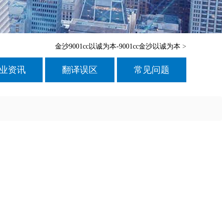
金沙9001cc以诚为本-9001cc金沙以诚为本
>
业资讯
翻译误区
常见问题