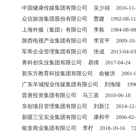
中国健康传媒集团有限公司 吴少祯 2016-11
众信旅游集团股份有限公司 曹建 1992-08-
上海外服（集团）有限公司 李栋 1984-08-
陕西电视产业集团有限公司 李宜平 2009-10
军蒂企业管理集团有限公司 张成 2013-04-
青科创实业集团有限公司 易倩 2017-04-2
新东方教育科技集团有限公司 俞敏洪 2001-0
广东羊城报业传媒集团有限公司 刘海陵 1990-
晋唐投资集团有限公司 马三喜 2010-06-1
东创项目管理集团有限公司 刘新江 2014-12
新疆三宝实业集团有限公司 康和平 2006-02
银发商业集团有限公司 李柠 2018-10-16
7