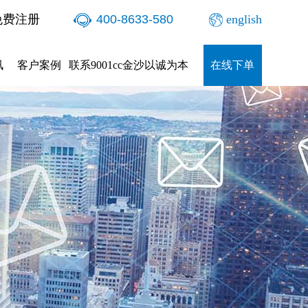
免费注册
400-8633-580
english
讯
客户案例
联系9001cc金沙以诚为本
在线下单