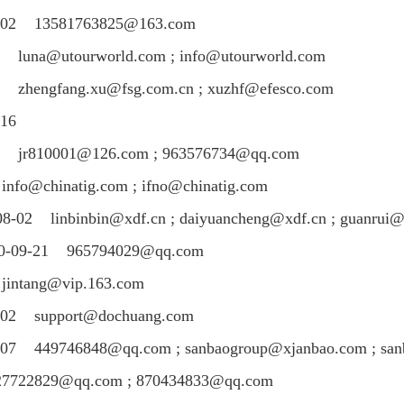
-02
13581763825@163.com
11
luna@utourworld.com
;
info@utourworld.com
08
zhengfang.xu@fsg.com.cn
;
xuzhf@efesco.com
-16
03
jr810001@126.com
;
963576734@qq.com
4
info@chinatig.com
;
ifno@chinatig.com
8-02
linbinbin@xdf.cn
;
daiyuancheng@xdf.cn
;
guanrui@
09-21
965794029@qq.com
8
jintang@vip.163.com
-02
support@dochuang.com
-07
449746848@qq.com
;
sanbaogroup@xjanbao.com
;
sa
27722829@qq.com
;
870434833@qq.com