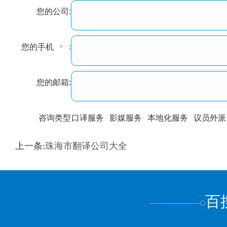
您的公司:
您的手机
:
您的邮箱:
咨询类型
口译服务
影媒服务
本地化服务
议员外派
训翻译
标准级
专业级
出版级
证件内容
上一条:
珠海市翻译公司大全
上都不是
百