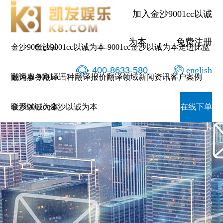
加入金沙9001cc以诚
为本
免费注册
金沙9001cc以
金沙9001cc以诚为本-9001cc金沙以诚为本
走进比蓝
400-8633-580
english
诚为本-9001cc
翻译服务
翻译语种
翻译报价
翻译领域
新闻资讯
客户案例
金沙以诚为本
联系9001cc金沙以诚为本
在线下单