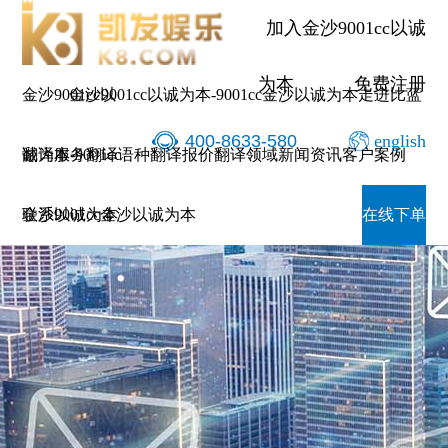
加入金沙9001cc以诚
为本
免费注册
金沙9001cc以
金沙9001cc以诚为本-9001cc金沙以诚为本
走进比蓝
400-8633-580
english
诚为本-9001cc
翻译服务
翻译语种
翻译报价
翻译领域
新闻资讯
客户案例
金沙以诚为本
联系9001cc金沙以诚为本
在线下单