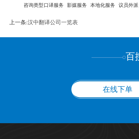
咨询类型
口译服务
影媒服务
本地化服务
议员外派
训翻译
标准级
专业级
出版级
证件内容
上一条:
汉中翻译公司一览表
上都不是
百
在线下单