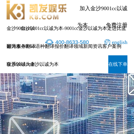
加入金沙9001cc以诚
为本
免费注册
金沙9001cc以
金沙9001cc以诚为本-9001cc金沙以诚为本
走进比蓝
400-8633-580
english
诚为本-9001cc
翻译服务
翻译语种
翻译报价
翻译领域
新闻资讯
客户案例
金沙以诚为本
联系9001cc金沙以诚为本
在线下单