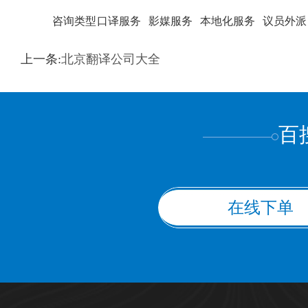
咨询类型
口译服务
影媒服务
本地化服务
议员外派
训翻译
标准级
专业级
出版级
证件内容
上一条:
北京翻译公司大全
上都不是
百
在线下单