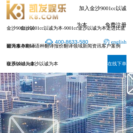
加入金沙9001cc以诚
为本
免费注册
金沙9001cc以
金沙9001cc以诚为本-9001cc金沙以诚为本
走进比蓝
400-8633-580
english
诚为本-9001cc
翻译服务
翻译语种
翻译报价
翻译领域
新闻资讯
客户案例
金沙以诚为本
联系9001cc金沙以诚为本
在线下单