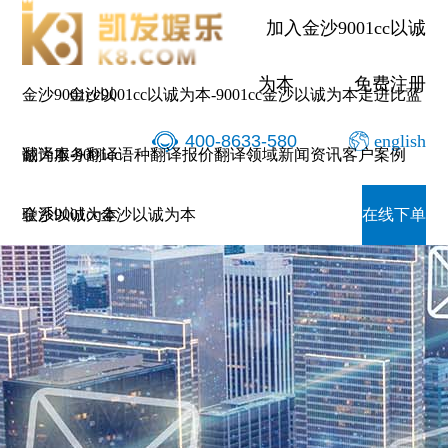
加入金沙9001cc以诚
为本
免费注册
金沙9001cc以
金沙9001cc以诚为本-9001cc金沙以诚为本
走进比蓝
400-8633-580
english
诚为本-9001cc
翻译服务
翻译语种
翻译报价
翻译领域
新闻资讯
客户案例
金沙以诚为本
联系9001cc金沙以诚为本
在线下单