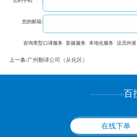
您的手机
:
您的邮箱:
咨询类型
口译服务
影媒服务
本地化服务
议员外派
训翻译
标准级
专业级
出版级
证件内容
上一条:
广州翻译公司（从化区）
上都不是
百
在线下单